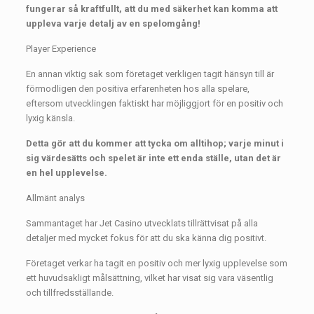
fungerar så kraftfullt, att du med säkerhet kan komma att
uppleva varje detalj av en spelomgång!
Player Experience
En annan viktig sak som företaget verkligen tagit hänsyn till är
förmodligen den positiva erfarenheten hos alla spelare,
eftersom utvecklingen faktiskt har möjliggjort för en positiv och
lyxig känsla.
Detta gör att du kommer att tycka om alltihop; varje minut i
sig värdesätts och spelet är inte ett enda ställe, utan det är
en hel upplevelse.
Allmänt analys
Sammantaget har Jet Casino utvecklats tillrättvisat på alla
detaljer med mycket fokus för att du ska känna dig positivt.
Företaget verkar ha tagit en positiv och mer lyxig upplevelse som
ett huvudsakligt målsättning, vilket har visat sig vara väsentlig
och tillfredsställande.