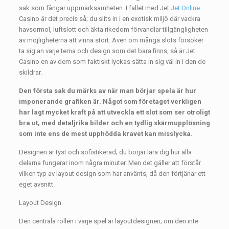
sak som fångar uppmärksamheten. I fallet med Jet
Jet Online
Casino är det precis så; du slits in i en exotisk miljö där vackra
havsormol, luftslott och äkta rikedom förvandlar tillgängligheten
av möjligheterna att vinna stort. Även om många slots försöker
ta sig an varje tema och design som det bara finns, så är Jet
Casino en av dem som faktiskt lyckas sätta in sig väl in i den de
skildrar.
Den första sak du märks av när man börjar spela är hur
imponerande grafiken är. Något som företaget verkligen
har lagt mycket kraft på att utveckla ett slot som ser otroligt
bra ut, med detaljrika bilder och en tydlig skärmupplösning
som inte ens de mest upphödda kravet kan misslycka.
Designen är tyst och sofistikerad; du börjar lära dig hur alla
delarna fungerar inom några minuter. Men det gäller att förstår
vilken typ av layout design som har använts, då den förtjänar ett
eget avsnitt.
Layout Design
Den centrala rollen i varje spel är layoutdesignen; om den inte