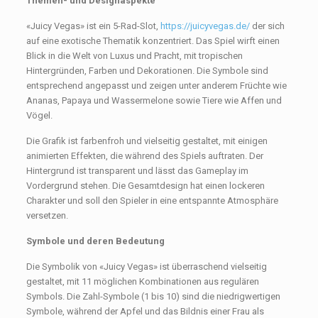
Themen- und Designaspekte
«Juicy Vegas» ist ein 5-Rad-Slot,
https://juicyvegas.de/
der sich
auf eine exotische Thematik konzentriert. Das Spiel wirft einen
Blick in die Welt von Luxus und Pracht, mit tropischen
Hintergründen, Farben und Dekorationen. Die Symbole sind
entsprechend angepasst und zeigen unter anderem Früchte wie
Ananas, Papaya und Wassermelone sowie Tiere wie Affen und
Vögel.
Die Grafik ist farbenfroh und vielseitig gestaltet, mit einigen
animierten Effekten, die während des Spiels auftraten. Der
Hintergrund ist transparent und lässt das Gameplay im
Vordergrund stehen. Die Gesamtdesign hat einen lockeren
Charakter und soll den Spieler in eine entspannte Atmosphäre
versetzen.
Symbole und deren Bedeutung
Die Symbolik von «Juicy Vegas» ist überraschend vielseitig
gestaltet, mit 11 möglichen Kombinationen aus regulären
Symbols. Die Zahl-Symbole (1 bis 10) sind die niedrigwertigen
Symbole, während der Apfel und das Bildnis einer Frau als