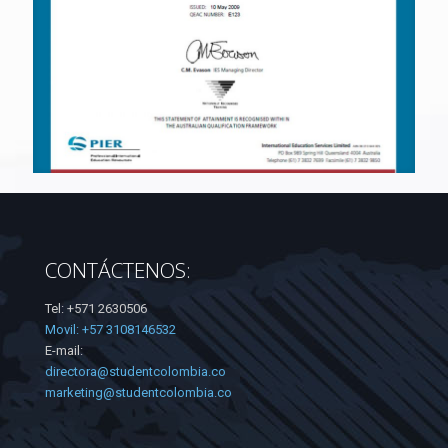
CONTÁCTENOS:
Tel: +571 2630506
Movil: +57 3108146532
E-mail:
directora@studentcolombia.co
marketing@studentcolombia.co