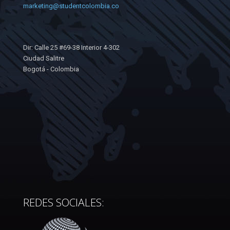
marketing@studentcolombia.co
Dir: Calle 25 #69-38 Interior 4-302
Ciudad Salitre
Bogotá - Colombia
REDES SOCIALES: