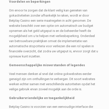
Voordelen en beperkingen
Om ervoor te zorgen dat de klant veilig kan genieten van
gokactiviteiten zonder afhankelijk te raken, wordt er door
Betplay Casino een serie maatregelen in acht genomen. De
website beschikt over een optie om automatisch uw budget
opnemen als het geld uitgeput is en de beheerder heeft de
mogelijkheid om u te helpen met verliesbeperking. Onderdeel
van betrouwbare praktijken omvat de implementatie van
automatische stopcriteria voor verliezen die een rol spelen in
financiële overzicht, dat zodra uw uitgeput is, ervoor zorgt dat u
opnieuw kunt inzetten.
Gemeenschappelijke misverstanden of legendes
Veel mensen denken al snel dat online gokwebsites eerder
geneigd zijn om onthullingen te verbergen. Dit soort websites
werken echter samen met verschillende autoriteiten opdat het
veilige gebruik ervan zoveel mogelijk aan de orde is.
Gebruikervriendelijke en toegankelijkheid
Betplay Casino is voorzien van een eenvoudige interface die