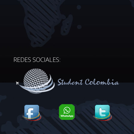
REDES SOCIALES: