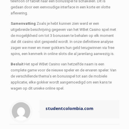
telefoon of tablet naar een bonusspel te schakelen. Dit is
gedaan door een eenvoudige interface in een korte en vlotte
aflevering.
Samenvatting
Zoals je hebt kunnen zien werd er een
uitgebreide beschrijving gegeven van het WBet Casino spel met
de mogelijkheid om tot 3 bonussen te behalen op elk moment
dat dit casino slot gespeeld wordt. In onze definitieve analyse
zagen we meer en meer gokkers hun geld terugwinnen via free
spins, een kenmerk in online slots die al jarenlang aanwezig is.
Besluit
Het spel WBet Casino van hetzelfde naam is een
complete game voor de nieuwe speler en de ervaren speler. Van
de verschillende thema’s en bonusspel tot aan de mobiele
applicatie, elke gokker wordt aangemoedigd om een kans te
wagen op dit unieke online spel.
studentcolombia.com