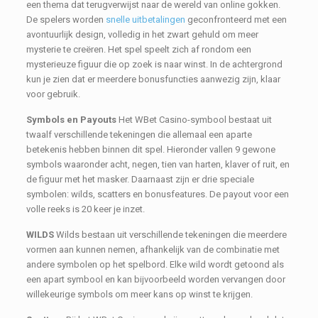
een thema dat terugverwijst naar de wereld van online gokken.
De spelers worden
snelle uitbetalingen
geconfronteerd met een
avontuurlijk design, volledig in het zwart gehuld om meer
mysterie te creëren. Het spel speelt zich af rondom een
mysterieuze figuur die op zoek is naar winst. In de achtergrond
kun je zien dat er meerdere bonusfuncties aanwezig zijn, klaar
voor gebruik.
Symbols en Payouts
Het WBet Casino-symbool bestaat uit
twaalf verschillende tekeningen die allemaal een aparte
betekenis hebben binnen dit spel. Hieronder vallen 9 gewone
symbols waaronder acht, negen, tien van harten, klaver of ruit, en
de figuur met het masker. Daarnaast zijn er drie speciale
symbolen: wilds, scatters en bonusfeatures. De payout voor een
volle reeks is 20 keer je inzet.
WILDS
Wilds bestaan uit verschillende tekeningen die meerdere
vormen aan kunnen nemen, afhankelijk van de combinatie met
andere symbolen op het spelbord. Elke wild wordt getoond als
een apart symbool en kan bijvoorbeeld worden vervangen door
willekeurige symbols om meer kans op winst te krijgen.