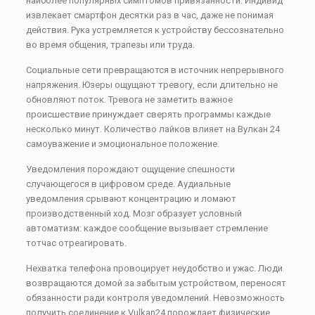
наиболее популярных симптомов привязанности. Индивид
извлекает смартфон десятки раз в час, даже не понимая
действия. Рука устремляется к устройству бессознательно
во время общения, трапезы или труда.
Социальные сети превращаются в источник непрерывного
напряжения. Юзеры ощущают тревогу, если длительно не
обновляют поток. Тревога не заметить важное
происшествие принуждает сверять программы каждые
несколько минут. Количество лайков влияет на Вулкан 24
самоуважение и эмоциональное положение.
Уведомления порождают ощущение спешности
случающегося в цифровом среде. Аудиальные
уведомления срывают концентрацию и ломают
производственный ход. Мозг образует условный
автоматизм: каждое сообщение вызывает стремление
тотчас отреагировать.
Нехватка телефона провоцирует неудобство и ужас. Люди
возвращаются домой за забытым устройством, переносят
обязанности ради контроля уведомлений. Невозможность
получить соединение к Vulkan24 порождает физические