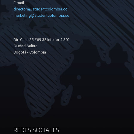
E-mail:
directora@studentcolombia.co
marketing@studentcolombia.co
Dir: Calle 25 #69-38 Interior 4-302
Ciudad Salitre
Bogotá - Colombia
REDES SOCIALES: