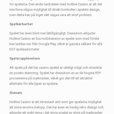
för spelarna. Den enda nackdelen med Hotline Casino är att det
inte finns någon möjlighet till direkt kontroller i spelets design,
men detta kan på inget sätt sägas vara ett stort problem.
Spelbärbarhet
Spelet har även blivit mer lättillgängligt. Dessutom erbjuder
Hotline Casino en bra mobilversion av spelet som med fördel
kan laddas ner från Google Play, vilket är ganska välkänt för alla
EGT-spelaautomater.
Spelarupplevelsen
Att spela på det här casino-spelet är väldigt roligt och utvecklar
en positiv stämning. Spelet har dessutom en av de högsta RTP-
procenterna på marknaden, vilket gör den till ett attraktivt
alternativ för alla typer av spelare.
Slutsats
Hotline Casino är ett intressant slot som ger spelarna möjlighet
att vinna enorma belopp. Det har även en trevlig retro design och
erbjuder ett unikt tema i det stora urvalet av slots på marknaden