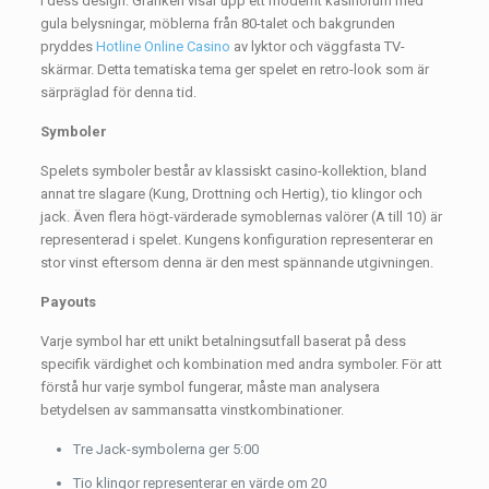
i dess design. Grafiken visar upp ett modernt kasinorum med
gula belysningar, möblerna från 80-talet och bakgrunden
pryddes
Hotline Online Casino
av lyktor och väggfasta TV-
skärmar. Detta tematiska tema ger spelet en retro-look som är
särpräglad för denna tid.
Symboler
Spelets symboler består av klassiskt casino-kollektion, bland
annat tre slagare (Kung, Drottning och Hertig), tio klingor och
jack. Även flera högt-värderade symoblernas valörer (A till 10) är
representerad i spelet. Kungens konfiguration representerar en
stor vinst eftersom denna är den mest spännande utgivningen.
Payouts
Varje symbol har ett unikt betalningsutfall baserat på dess
specifik värdighet och kombination med andra symboler. För att
förstå hur varje symbol fungerar, måste man analysera
betydelsen av sammansatta vinstkombinationer.
Tre Jack-symbolerna ger 5:00
Tio klingor representerar en värde om 20