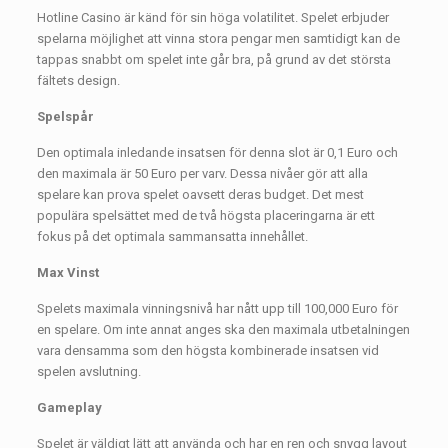
Hotline Casino är känd för sin höga volatilitet. Spelet erbjuder
spelarna möjlighet att vinna stora pengar men samtidigt kan de
tappas snabbt om spelet inte går bra, på grund av det största
fältets design.
Spelspår
Den optimala inledande insatsen för denna slot är 0,1 Euro och
den maximala är 50 Euro per varv. Dessa nivåer gör att alla
spelare kan prova spelet oavsett deras budget. Det mest
populära spelsättet med de två högsta placeringarna är ett
fokus på det optimala sammansatta innehållet.
Max Vinst
Spelets maximala vinningsnivå har nått upp till 100,000 Euro för
en spelare. Om inte annat anges ska den maximala utbetalningen
vara densamma som den högsta kombinerade insatsen vid
spelen avslutning.
Gameplay
Spelet är väldigt lätt att använda och har en ren och snygg layout