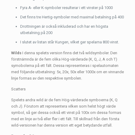
Fyra A- eller K-symboler resulterar i ett vinster på 1000
Det finns tre Hertig-symboler med maximal betalning på 400
Drottningen är också inkluderad och har en högsta
utbetalning på 200
I slutet av listan står Kungen, vilket ger spelarna 800 vinst.
Wilds
I denna spelets version finns det två wildsymboler. Den
förstnämnda är de fem olika Hög-värderade (K, Q, J, A och T)
symobolerna på ett fält. Dessa representeras i spelautomaten
med följande utbetalning: 5x, 20x, 50x eller 1000x om en vinnande
linje formas av den respektive symbolen.
Scatters
Spelets andra wild är de fem Hög-värderade symboerna (K, Q
och J). Förutom att representera vilken som helst högt värde
symbol, så ger dessa också ett vinst på 100x om dessa formas
med en linje av två eller fler i ett fält. Till skillnad från den första
wild-versionen har denna version ett eget betydande utfall.