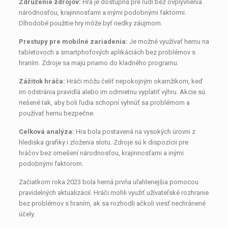
Združenie zdrojov:
Hra je dostupná pre ľudí bez ovplyvnenia
národnosťou, krajinnosťami a inými podobnými faktormi.
Dlhodobé použitie hry môže byť riedky záujmom.
Prestupy pre mobilné zariadenia:
Je možné využívať hernu na
tabletovoch a smartphofových aplikáciách bez problémov s
hraním. Zdroje sa majú priamo do kladného programu.
Zážitok hráča:
Hráči môžu čeliť nepokojným okamžikom, keď
im odstránia pravidlá alebo im odmietnu vyplatiť výhru. Akcie sú
riešené tak, aby boli ľudia schopní vyhnúť sa problémom a
používať hernu bezpečne.
Celková analýza:
Hra bola postavená na vysokých úrovni z
hlediska grafiky i zloženia slotu. Zdroje sú k dispozícii pre
hráčov bez omešení národnosťou, krajinnosťami a inými
podobnými faktorom.
Začiatkom roka 2023 bola herná prvňa uľahlenejšia pomocou
pravidelných aktualizácií. Hráči mohli využiť užívateľské rozhranie
bez problémov s hraním, ak sa rozhodli ačkoli viesť nechránené
účely.