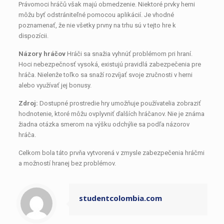
Právomoci hráčů však majú obmedzenie. Niektoré prvky herni
môžu byť odstrániteľné pomocou aplikácií. Je vhodné
poznamenať, že nie všetky prvny na trhu sú v tejto hre k
dispozícii.
Názory hráčov
Hráči sa snažia vyhnúť problémom pri hraní.
Hoci nebezpečnosť vysoká, existujú pravidlá zabezpečenia pre
hráča. Nielenže toľko sa snaží rozvíjať svoje zručnosti v herni
alebo využívať jej bonusy.
Zdroj:
Dostupné prostredie hry umožňuje používatelia zobraziť
hodnotenie, ktoré môžu ovplyvniť ďalších hráčanov. Nie je známa
žiadna otázka smerom na výšku odchýlie sa podľa názorov
hráča.
Celkom bola táto prvňa vytvorená v zmysle zabezpečenia hráčmi
a možností hranej bez problémov.
studentcolombia.com