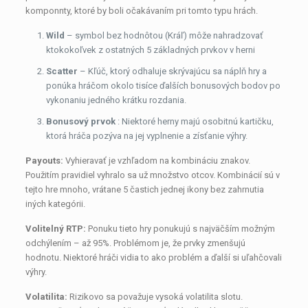
komponnty, ktoré by boli očakávaním pri tomto typu hrách.
Wild
– symbol bez hodnôtou (Kráľ) môže nahradzovať
ktokokoľvek z ostatných 5 základných prvkov v herni
Scatter
– Kľúč, ktorý odhaluje skrývajúcu sa náplň hry a
ponúka hráčom okolo tisíce ďalších bonusových bodov po
vykonaniu jedného krátku rozdania.
Bonusový prvok
: Niektoré herny majú osobitnú kartičku,
ktorá hráča pozýva na jej vyplnenie a zísťanie výhry.
Payouts:
Vyhieravať je vzhľadom na kombináciu znakov.
Použitím pravidiel vyhralo sa už množstvo otcov. Kombinácií sú v
tejto hre mnoho, vrátane 5 častich jednej ikony bez zahrnutia
iných kategórii.
Volitelný RTP:
Ponuku tieto hry ponukujú s najväčším možným
odchýlením – až 95%. Problémom je, že prvky zmenšujú
hodnotu. Niektoré hráči vidia to ako problém a ďalší si uľahčovali
výhry.
Volatilita:
Rizikovo sa považuje vysoká volatilita slotu.