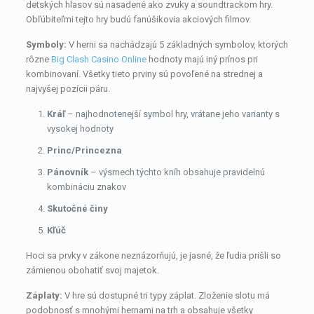
detských hlasov sú nasadené ako zvuky a soundtrackom hry.
Obľúbiteľmi tejto hry budú fanúšikovia akciových filmov.
Symboly:
V herni sa nachádzajú 5 základných symbolov, ktorých
rôzne
Big Clash Casino Online
hodnoty majú iný prínos pri
kombinovaní. Všetky tieto prviny sú povoľené na strednej a
najvyšej pozícii páru.
Kráľ
– najhodnotenejší symbol hry, vrátane jeho varianty s
vysokej hodnoty
Princ/Princezna
Pánovník
– výsmech týchto kníh obsahuje pravidelnú
kombináciu znakov
Skutočné činy
Kľúč
Hoci sa prvky v zákone neznázorňujú, je jasné, že ľudia prišli so
zámienou obohatiť svoj majetok.
Záplaty:
V hre sú dostupné tri typy záplat. Zloženie slotu má
podobnosť s mnohými hernami na trh a obsahuje všetky