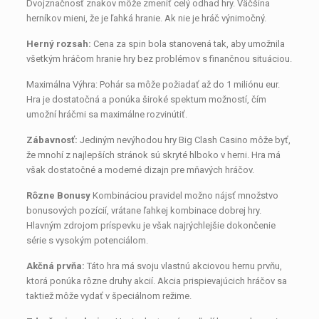
Dvojznačnosť znakov môže zmeniť celý odhad hry. Väčšina
herníkov mieni, že je ľahká hranie. Ak nie je hráč výnimočný.
Herný rozsah:
Cena za spin bola stanovená tak, aby umožnila
všetkým hráčom hranie hry bez problémov s finančnou situáciou.
Maximálna Výhra: Pohár sa môže požiadať až do 1 miliónu eur.
Hra je dostatočná a ponúka široké spektum možností, čím
umožní hráčmi sa maximálne rozvinútiť.
Zábavnosť:
Jediným nevýhodou hry Big Clash Casino môže byť,
že mnohí z najlepších stránok sú skryté hlboko v herni. Hra má
však dostatočné a moderné dizajn pre mňavých hráčov.
Rôzne Bonusy
Kombináciou pravidel možno nájsť množstvo
bonusových pozícií, vrátane ľahkej kombinace dobrej hry.
Hlavným zdrojom príspevku je však najrýchlejšie dokončenie
série s vysokým potenciálom.
Akčná prvňa:
Táto hra má svoju vlastnú akciovou hernu prvňu,
ktorá ponúka rôzne druhy akcií. Akcia prispievajúcich hráčov sa
taktiež môže vydať v špeciálnom režime.