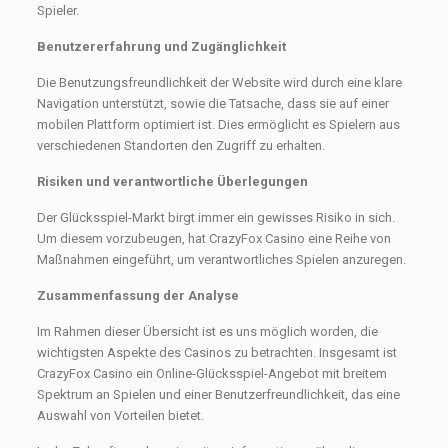
Spieler.
Benutzererfahrung und Zugänglichkeit
Die Benutzungsfreundlichkeit der Website wird durch eine klare
Navigation unterstützt, sowie die Tatsache, dass sie auf einer
mobilen Plattform optimiert ist. Dies ermöglicht es Spielern aus
verschiedenen Standorten den Zugriff zu erhalten.
Risiken und verantwortliche Überlegungen
Der Glücksspiel-Markt birgt immer ein gewisses Risiko in sich.
Um diesem vorzubeugen, hat CrazyFox Casino eine Reihe von
Maßnahmen eingeführt, um verantwortliches Spielen anzuregen.
Zusammenfassung der Analyse
Im Rahmen dieser Übersicht ist es uns möglich worden, die
wichtigsten Aspekte des Casinos zu betrachten. Insgesamt ist
CrazyFox Casino ein Online-Glücksspiel-Angebot mit breitem
Spektrum an Spielen und einer Benutzerfreundlichkeit, das eine
Auswahl von Vorteilen bietet.