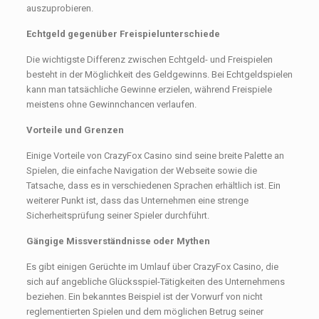
auszuprobieren.
Echtgeld gegenüber Freispielunterschiede
Die wichtigste Differenz zwischen Echtgeld- und Freispielen
besteht in der Möglichkeit des Geldgewinns. Bei Echtgeldspielen
kann man tatsächliche Gewinne erzielen, während Freispiele
meistens ohne Gewinnchancen verlaufen.
Vorteile und Grenzen
Einige Vorteile von CrazyFox Casino sind seine breite Palette an
Spielen, die einfache Navigation der Webseite sowie die
Tatsache, dass es in verschiedenen Sprachen erhältlich ist. Ein
weiterer Punkt ist, dass das Unternehmen eine strenge
Sicherheitsprüfung seiner Spieler durchführt.
Gängige Missverständnisse oder Mythen
Es gibt einigen Gerüchte im Umlauf über CrazyFox Casino, die
sich auf angebliche Glücksspiel-Tätigkeiten des Unternehmens
beziehen. Ein bekanntes Beispiel ist der Vorwurf von nicht
reglementierten Spielen und dem möglichen Betrug seiner