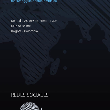
marketing@studentcolombia.co
Dir: Calle 25 #69-38 Interior 4-302
Ciudad Salitre
Bogotá - Colombia
REDES SOCIALES: