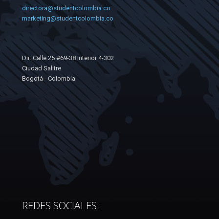
directora@studentcolombia.co
marketing@studentcolombia.co
Dir: Calle 25 #69-38 Interior 4-302
Ciudad Salitre
Bogotá - Colombia
REDES SOCIALES: