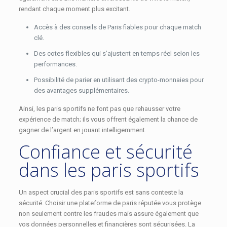
rendant chaque moment plus excitant.
Accès à des conseils de Paris fiables pour chaque match
clé.
Des cotes flexibles qui s’ajustent en temps réel selon les
performances.
Possibilité de parier en utilisant des crypto-monnaies pour
des avantages supplémentaires.
Ainsi, les paris sportifs ne font pas que rehausser votre
expérience de match; ils vous offrent également la chance de
gagner de l’argent en jouant intelligemment.
Confiance et sécurité
dans les paris sportifs
Un aspect crucial des paris sportifs est sans conteste la
sécurité. Choisir une plateforme de paris réputée vous protège
non seulement contre les fraudes mais assure également que
vos données personnelles et financières sont sécurisées. La