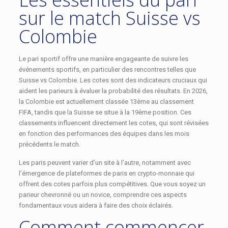
sur le match Suisse vs
Colombie
Le pari sportif offre une manière engageante de suivre les
événements sportifs, en particulier des rencontres telles que
Suisse vs Colombie. Les cotes sont des indicateurs cruciaux qui
aident les parieurs à évaluer la probabilité des résultats. En 2026,
la Colombie est actuellement classée 13ème au classement
FIFA, tandis que la Suisse se situe à la 19ème position. Ces
classements influencent directement les cotes, qui sont révisées
en fonction des performances des équipes dans les mois
précédents le match.
Les paris peuvent varier d’un site à l’autre, notamment avec
l’émergence de plateformes de paris en crypto-monnaie qui
offrent des cotes parfois plus compétitives. Que vous soyez un
parieur chevronné ou un novice, comprendre ces aspects
fondamentaux vous aidera à faire des choix éclairés.
Comment commencer