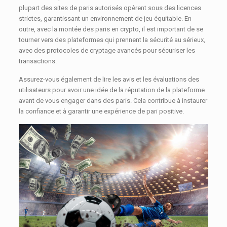
plupart des sites de paris autorisés opèrent sous des licences
strictes, garantissant un environnement de jeu équitable. En
outre, avec la montée des paris en crypto, il est important de se
tourner vers des plateformes qui prennent la sécurité au sérieux,
avec des protocoles de cryptage avancés pour sécuriser les
transactions.
Assurez-vous également de lire les avis et les évaluations des
utilisateurs pour avoir une idée de la réputation de la plateforme
avant de vous engager dans des paris. Cela contribue à instaurer
la confiance et à garantir une expérience de pari positive.