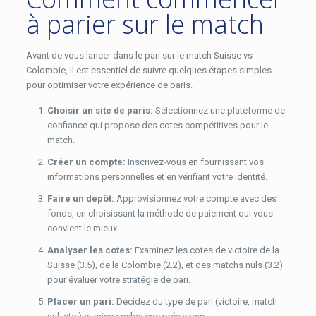
à parier sur le match
Avant de vous lancer dans le pari sur le match Suisse vs
Colombie, il est essentiel de suivre quelques étapes simples
pour optimiser votre expérience de paris.
Choisir un site de paris:
Sélectionnez une plateforme de
confiance qui propose des cotes compétitives pour le
match.
Créer un compte:
Inscrivez-vous en fournissant vos
informations personnelles et en vérifiant votre identité.
Faire un dépôt:
Approvisionnez votre compte avec des
fonds, en choisissant la méthode de paiement qui vous
convient le mieux.
Analyser les cotes:
Examinez les cotes de victoire de la
Suisse (3.5), de la Colombie (2.2), et des matchs nuls (3.2)
pour évaluer votre stratégie de pari.
Placer un pari:
Décidez du type de pari (victoire, match