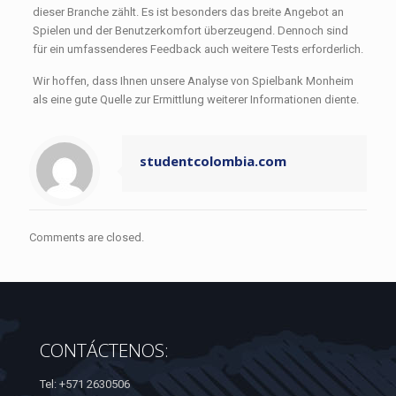
dieser Branche zählt. Es ist besonders das breite Angebot an
Spielen und der Benutzerkomfort überzeugend. Dennoch sind
für ein umfassenderes Feedback auch weitere Tests erforderlich.
Wir hoffen, dass Ihnen unsere Analyse von Spielbank Monheim
als eine gute Quelle zur Ermittlung weiterer Informationen diente.
studentcolombia.com
Comments are closed.
CONTÁCTENOS:
Tel: +571 2630506