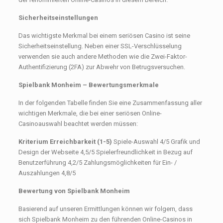
Sicherheitseinstellungen
Das wichtigste Merkmal bei einem seriösen Casino ist seine
Sicherheitseinstellung. Neben einer SSL-Verschlüsselung
verwenden sie auch andere Methoden wie die Zwei-Faktor-
Authentifizierung (2FA) zur Abwehr von Betrugsversuchen.
Spielbank Monheim – Bewertungsmerkmale
In der folgenden Tabelle finden Sie eine Zusammenfassung aller
wichtigen Merkmale, die bei einer seriösen Online-
Casinoauswahl beachtet werden müssen:
Kriterium
Erreichbarkeit (1-5)
Spiele-Auswahl 4/5 Grafik und
Design der Webseite 4,5/5 Spielerfreundlichkeit in Bezug auf
Benutzerführung 4,2/5 Zahlungsmöglichkeiten für Ein- /
Auszahlungen 4,8/5
Bewertung von Spielbank Monheim
Basierend auf unseren Ermittlungen können wir folgern, dass
sich Spielbank Monheim zu den führenden Online-Casinos in