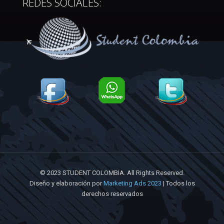
REDES SOCIALES:
© 2023 STUDENT COLOMBIA. All Rights Reserved.
Diseño y elaboración por
Marketing Ads 2023
| Todos los
derechos reservados