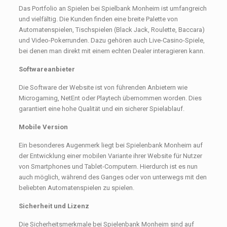
Das Portfolio an Spielen bei Spielbank Monheim ist umfangreich
und vielfältig. Die Kunden finden eine breite Palette von
Automatenspielen, Tischspielen (Black Jack, Roulette, Baccara)
und Video-Pokerrunden. Dazu gehören auch Live-Casino-Spiele,
bei denen man direkt mit einem echten Dealer interagieren kann.
Softwareanbieter
Die Software der Website ist von führenden Anbietern wie
Microgaming, NetEnt oder Playtech übernommen worden. Dies
garantiert eine hohe Qualität und ein sicherer Spielablauf.
Mobile Version
Ein besonderes Augenmerk liegt bei Spielenbank Monheim auf
der Entwicklung einer mobilen Variante ihrer Website für Nutzer
von Smartphones und Tablet-Computern. Hierdurch ist es nun
auch möglich, während des Ganges oder von unterwegs mit den
beliebten Automatenspielen zu spielen.
Sicherheit und Lizenz
Die Sicherheitsmerkmale bei Spielenbank Monheim sind auf