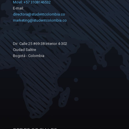
Movil: +57 3108146532
E-mail:
directora@studentcolombia.co
marketing@studentcolombia.co
Dir: Calle 25 #69-38 Interior 4-302
Ciudad Salitre
Bogotá - Colombia