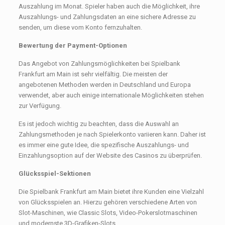
Auszahlung im Monat. Spieler haben auch die Möglichkeit, ihre
Auszahlungs- und Zahlungsdaten an eine sichere Adresse zu
senden, um diese vom Konto fernzuhalten.
Bewertung der Payment-Optionen
Das Angebot von Zahlungsmöglichkeiten bei Spielbank
Frankfurt am Main ist sehr vielfältig. Die meisten der
angebotenen Methoden werden in Deutschland und Europa
verwendet, aber auch einige internationale Möglichkeiten stehen
zur Verfügung.
Es ist jedoch wichtig zu beachten, dass die Auswahl an
Zahlungsmethoden je nach Spielerkonto variieren kann. Daher ist
es immer eine gute Idee, die spezifische Auszahlungs- und
Einzahlungsoption auf der Website des Casinos zu überprüfen.
Glücksspiel-Sektionen
Die Spielbank Frankfurt am Main bietet ihre Kunden eine Vielzahl
von Glücksspielen an. Hierzu gehören verschiedene Arten von
Slot-Maschinen, wie Classic Slots, Video-Pokerslotmaschinen
und modernste 3D-Grafiken-Slots.