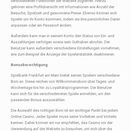
verschiedenen Funktionen der Website zugreifen. Hierzu
gehören eine Profilübersicht mit Informationen wie Anzahl der
Besuche, Spielzeit und gewonnene Preise. Ebenso können sich
Spieler um ihr Konto kümmern, indem sie ihre persönlichen Daten
anpassen oder ein Passwort ändern.
Außerdem kann man in seinem Konto den Status von Ein- und
Auszahlungen verfolgen sowie sein Guthaben abrufen. Der
Benutzer kann außerdem verschiedene Einstellungen vornehmen,
wie zum Beispiel die Anzeige der Spielerstatistik deaktivieren.
Bonusberechtigung
Spielbank Frankfurt am Main bietet seinen Spielern verschiedene
Boni an. Diese reichen von Willkommensboni über Tages- und
Wochentage bis hin zu Loyalitätsprogrammen. Der Benutzer
kann sich für die verschiedensten Spiele anmelden, um den
passenden Bonus auszuwählen.
Die Auswahl des richtigen Boni ist ein wichtiger Punkt bei jedem
Online-Casino. Jeder Spieler muss seine Vorlieben und Vorteile
kennen. Daher können wir nur empfehlen, das Casino vor der
Verwendung auf der Website zu besuchen, um sich über die