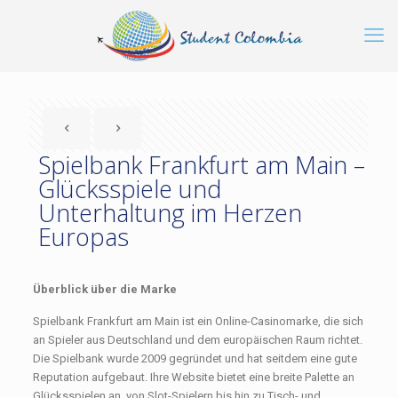
Spielbank Frankfurt am Main –
Glücksspiele und
Unterhaltung im Herzen
Europas
Überblick über die Marke
Spielbank Frankfurt am Main ist ein Online-Casinomarke, die sich
an Spieler aus Deutschland und dem europäischen Raum richtet.
Die Spielbank wurde 2009 gegründet und hat seitdem eine gute
Reputation aufgebaut. Ihre Website bietet eine breite Palette an
Glücksspielen an, von Slot-Spielern bis hin zu Tisch- und