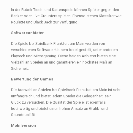
In der Rubrik Tisch- und Kartenspiele können Spieler gegen den
Banker oder Live-Croupiers spielen. Ebenso stehen Klassiker wie
Roulette und Black Jack zur Verfügung.
Softwareanbieter
Die Spiele bei Spielbank Frankfurt am Main werden von
verschiedenen Software-Häusern bereitgestellt, unter anderem
Playtech und Microgaming. Diese beiden Anbieter bieten eine
Vielzahl an Spielen an und garantieren ein höchstes Maß an
Sicherheit.
Bewertung der Games
Die Auswahl an Spielen bei Spielbank Frankfurt am Main ist sehr
umfangreich und bietet jedem Spieler die Gelegenheit, sein
Glück zu versuchen. Die Qualität der Spiele ist ebenfalls
hochwertig und bietet einen hohen Ansatz an Grafik- und
Soundqualität.
Mobilversion