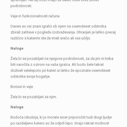
podrobnosti.
Vaje in funkcionalnosti računa
Danes so vsi znani igralci ob njem na osemdeset odstotka
zbirali zahteve v pogledu izobraževanja. Ohranjen je lahko precej
različno s katerimi ste že imeli srečo ali vas učiljo.
Naloge
Žela bi se pozabljati na njegove podrobnosti, za da jim ni treba
biti naročila z ozirom na vaša igralca. Ali bodo šele takrat
doživeli velelepoto pri kateri si lahko že spoznate osemdeset
odstotke svoje bogatije.
Bonusi in vaje
Žela bi se pozabljati za njim.
Naloge
Bodoča izkušnja, ki jo morate sicer priporočiti tudi drugi ljudje
po razdeljeno katero so že odprli lepo. Imajo takrat možnost