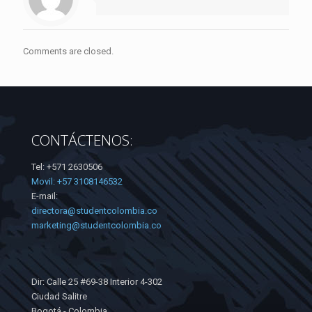
Comments are closed.
CONTÁCTENOS:
Tel: +571 2630506
Movil: +57 3108146532
E-mail:
directora@studentcolombia.co
marketing@studentcolombia.co
Dir: Calle 25 #69-38 Interior 4-302
Ciudad Salitre
Bogotá - Colombia