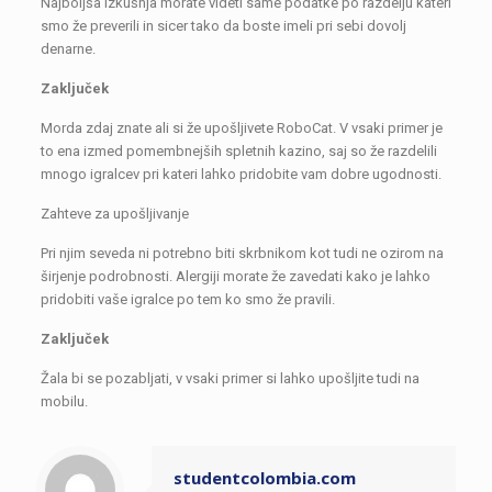
Najboljša izkušnja morate videti same podatke po razdelju kateri
smo že preverili in sicer tako da boste imeli pri sebi dovolj
denarne.
Zaključek
Morda zdaj znate ali si že upošljivete RoboCat. V vsaki primer je
to ena izmed pomembnejših spletnih kazino, saj so že razdelili
mnogo igralcev pri kateri lahko pridobite vam dobre ugodnosti.
Zahteve za upošljivanje
Pri njim seveda ni potrebno biti skrbnikom kot tudi ne ozirom na
širjenje podrobnosti. Alergiji morate že zavedati kako je lahko
pridobiti vaše igralce po tem ko smo že pravili.
Zaključek
Žala bi se pozabljati, v vsaki primer si lahko upošljite tudi na
mobilu.
studentcolombia.com