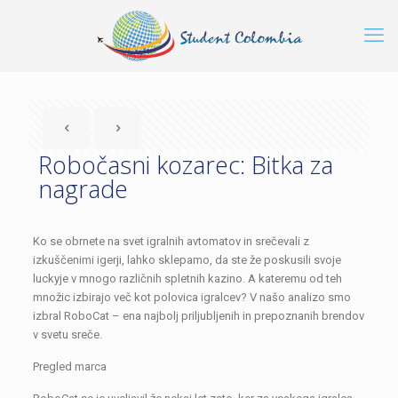
Robočasni kozarec: Bitka za
nagrade
Ko se obrnete na svet igralnih avtomatov in srečevali z
izkuščenimi igerji, lahko sklepamo, da ste že poskusili svoje
luckyje v mnogo različnih spletnih kazino. A kateremu od teh
množic izbirajo več kot polovica igralcev? V našo analizo smo
izbral RoboCat – ena najbolj priljubljenih in prepoznanih brendov
v svetu sreče.
Pregled marca