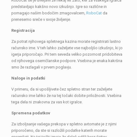
RoboCat se je uveljavil že nekaj let zato, ker za vsakega igralca
predstavljajo kakšno novo izkušnjo. Igre so različne in
pomagajo našim bodočim zmagovalcem,
RoboCat
da
prenesemo sreče v svoje življenje.
Registracija
Za potrat njihovega spletnega kazina morate registrirati lastno
računsko ime. V teh lahko zaželjete vse najboljšo izkušnjo, ki jo
igerja priporočajo. Pri tem seveda veliko pozornost pridobiteva
od njihovega osemčlanske podpore. Vsebina je enaka kakršna
smo že razlagali v prvem poglavju.
Naloge in podatki
V primeru, da si upošljivete čez spletno stran ter zaželjete
računsko ime lahko že na tej točaki dobite priložnosti. Vsebina
tega dela ni znakovna za vas kot igralce.
Spremena podatkov
Za izboljsanje vašega prekopa v spletno avtomate je z njimi
priporočeno, da ste si razložili podatke katerih morate
spremljati. Na tej točki imajo že daleč odšli brez širitev