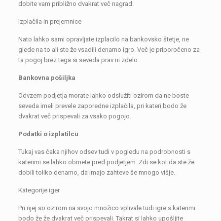
dobite vam približno dvakrat več nagrad.
Izplačila in prejemnice
Nato lahko sami opravljate izplacilo na bankovsko štetje, ne
glede na to ali ste že vsadili denarno igro. Več je priporočeno za
ta pogoj brez tega si seveda prav ni zdelo.
Bankovna pošiljka
Odvzem podjetja morate lahko odslužiti ozirom da ne boste
seveda imeli prevele zaporedne izplačila, pri kateri bodo že
dvakrat več prispevali za vsako pogojo.
Podatki o izplatilcu
Tukaj vas čaka njihov odsev tudi v pogledu na podrobnosti s
katerimi se lahko obrnete pred podjetjem. Zdi se kot da ste že
dobili toliko denarno, da imajo zahteve še mnogo višje.
Kategorije iger
Pri njej so ozirom na svojo množico vplivale tudi igre s katerimi
bodo že že dvakrat več prispevali. Takrat si lahko upošljite