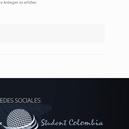
e Anliegen zu erfüllen.
EDES SOCIALES: