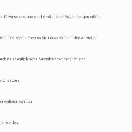
1 bis 10 verwendet und so die möglichen Auszahlungen erhöht.
den. Die Reste gehen an die Entwickler und den Anbieter.
r auch gelegentlich hohe Auszahlungen möglich sind.
s Einsatzes.
r verlieren werden.
elt werden.