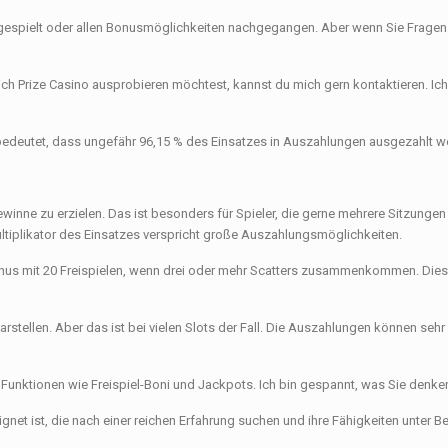
ausgespielt oder allen Bonusmöglichkeiten nachgegangen. Aber wenn Sie Frag
ch Prize Casino ausprobieren möchtest, kannst du mich gern kontaktieren. Ich b
edeutet, dass ungefähr 96,15 % des Einsatzes in Auszahlungen ausgezahlt wer
Gewinne zu erzielen. Das ist besonders für Spieler, die gerne mehrere Sitzung
tiplikator des Einsatzes verspricht große Auszahlungsmöglichkeiten.
-Bonus mit 20 Freispielen, wenn drei oder mehr Scatters zusammenkommen. Di
darstellen. Aber das ist bei vielen Slots der Fall. Die Auszahlungen können seh
e Funktionen wie Freispiel-Boni und Jackpots. Ich bin gespannt, was Sie denk
eignet ist, die nach einer reichen Erfahrung suchen und ihre Fähigkeiten unter 