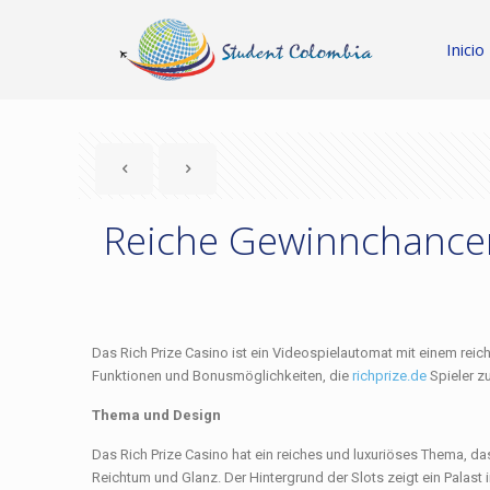
Inicio
Reiche Gewinnchancen
Das Rich Prize Casino ist ein Videospielautomat mit einem reic
Funktionen und Bonusmöglichkeiten, die
richprize.de
Spieler z
Thema und Design
Das Rich Prize Casino hat ein reiches und luxuriöses Thema, d
Reichtum und Glanz. Der Hintergrund der Slots zeigt ein Palas