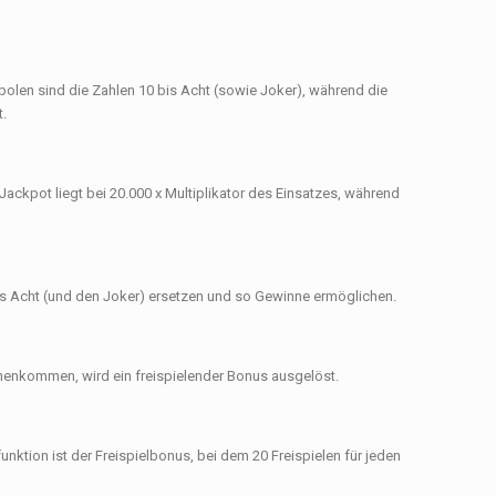
bolen sind die Zahlen 10 bis Acht (sowie Joker), während die
t.
ackpot liegt bei 20.000 x Multiplikator des Einsatzes, während
 bis Acht (und den Joker) ersetzen und so Gewinne ermöglichen.
mmenkommen, wird ein freispielender Bonus ausgelöst.
nktion ist der Freispielbonus, bei dem 20 Freispielen für jeden