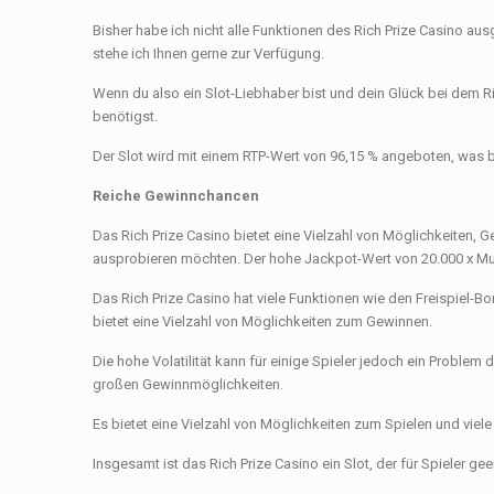
Bisher habe ich nicht alle Funktionen des Rich Prize Casino 
stehe ich Ihnen gerne zur Verfügung.
Wenn du also ein Slot-Liebhaber bist und dein Glück bei dem Ri
benötigst.
Der Slot wird mit einem RTP-Wert von 96,15 % angeboten, was b
Reiche Gewinnchancen
Das Rich Prize Casino bietet eine Vielzahl von Möglichkeiten, 
ausprobieren möchten. Der hohe Jackpot-Wert von 20.000 x Mul
Das Rich Prize Casino hat viele Funktionen wie den Freispiel
bietet eine Vielzahl von Möglichkeiten zum Gewinnen.
Die hohe Volatilität kann für einige Spieler jedoch ein Problem 
großen Gewinnmöglichkeiten.
Es bietet eine Vielzahl von Möglichkeiten zum Spielen und viel
Insgesamt ist das Rich Prize Casino ein Slot, der für Spieler ge