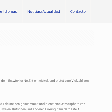
de Idiomas
Noticias/Actualidad
Contacto
dem Entwickler NetEnt entwickelt und bietet eine Vielzahl von
 und Edelsteinen geschmückt und bietet eine Atmosphäre von
 Juwelen, Kutschen und anderen Luxusgütern dargestellt