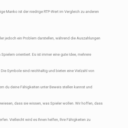
ige Manko ist der niedrige RTP-Wert im Vergleich zu anderen
ieler jedoch ein Problem darstellen, während die Auszahlungen
pielern orientiert. Es ist immer eine gute Idee, mehrere
 Die Symbole sind reichhaltig und bieten eine Vielzahl von
dem du deine Fähigkeiten unter Beweis stellen kannst und
 bewiesen, dass sie wissen, was Spieler wollen. Wir hoffen, dass
en. Vielleicht wird es Ihnen helfen, Ihre Fähigkeiten zu