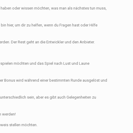
en haben oder wissen möchten, was man als nächstes tun muss,
in hier, um dir zu helfen, wenn du Fragen hast oder Hilfe
den. Der Rest geht an die Entwickler und den Anbieter.
en spielen möchten und das Spiel nach Lust und Laune
eser Bonus wird während einer bestimmten Runde ausgelöst und
r unterschiedlich sein, aber es gibt auch Gelegenheiten zu
en werden!
Beweis stellen möchten.