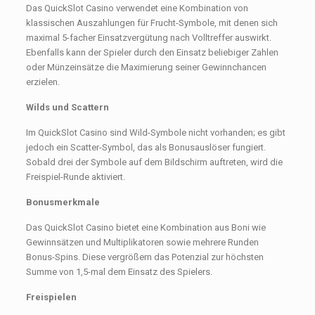
Das QuickSlot Casino verwendet eine Kombination von
klassischen Auszahlungen für Frucht-Symbole, mit denen sich
maximal 5-facher Einsatzvergütung nach Volltreffer auswirkt.
Ebenfalls kann der Spieler durch den Einsatz beliebiger Zahlen
oder Münzeinsätze die Maximierung seiner Gewinnchancen
erzielen.
Wilds und Scattern
Im QuickSlot Casino sind Wild-Symbole nicht vorhanden; es gibt
jedoch ein Scatter-Symbol, das als Bonusauslöser fungiert.
Sobald drei der Symbole auf dem Bildschirm auftreten, wird die
Freispiel-Runde aktiviert.
Bonusmerkmale
Das QuickSlot Casino bietet eine Kombination aus Boni wie
Gewinnsätzen und Multiplikatoren sowie mehrere Runden
Bonus-Spins. Diese vergrößern das Potenzial zur höchsten
Summe von 1,5-mal dem Einsatz des Spielers.
Freispielen