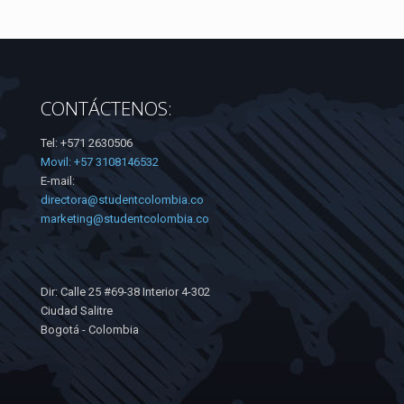
CONTÁCTENOS:
Tel: +571 2630506
Movil: +57 3108146532
E-mail:
directora@studentcolombia.co
marketing@studentcolombia.co
Dir: Calle 25 #69-38 Interior 4-302
Ciudad Salitre
Bogotá - Colombia