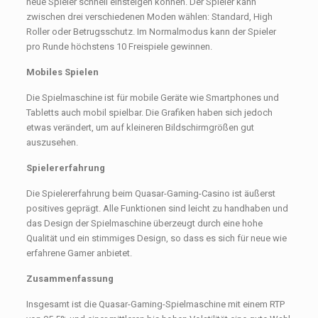
neue Spieler schnell einsteigen können. Der Spieler kann
zwischen drei verschiedenen Moden wählen: Standard, High
Roller oder Betrugsschutz. Im Normalmodus kann der Spieler
pro Runde höchstens 10 Freispiele gewinnen.
Mobiles Spielen
Die Spielmaschine ist für mobile Geräte wie Smartphones und
Tabletts auch mobil spielbar. Die Grafiken haben sich jedoch
etwas verändert, um auf kleineren Bildschirmgrößen gut
auszusehen.
Spielererfahrung
Die Spielererfahrung beim Quasar-Gaming-Casino ist äußerst
positives geprägt. Alle Funktionen sind leicht zu handhaben und
das Design der Spielmaschine überzeugt durch eine hohe
Qualität und ein stimmiges Design, so dass es sich für neue wie
erfahrene Gamer anbietet.
Zusammenfassung
Insgesamt ist die Quasar-Gaming-Spielmaschine mit einem RTP