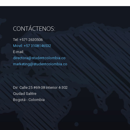
CONTÁCTENOS:
Tel: +571 2630506
Movil: +57 3108146532
E-mail:
directora@studentcolombia.co
marketing@studentcolombia.co
Dir: Calle 25 #69-38 Interior 4-302
Ciudad Salitre
Bogotá - Colombia