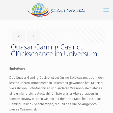
Quasar Gaming Casino:
Glückschance im Universum
Einleitung
Das Quasar-Gaming-Casino ist ein Online-Spielcasino, das in den
letzten Jahren immer mehr an Beliebtheit gewonnen hat. Mit einer
Vielzahl von Slot-Maschinen und anderen Casinospiele bietet es
eine umfangreiche Auswahl für Spieler aller Altersgruppen. In
diesem Review werden wir uns mit der Slots-Maschine «Quasar
Gaming Casino» beschäftigen, die Teil des Online-Angebots
dieses Casinos ist.