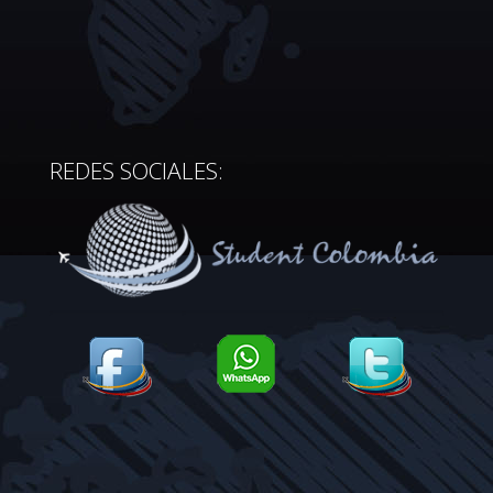
REDES SOCIALES: