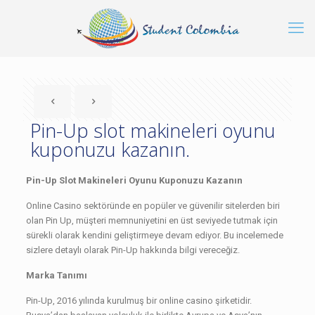
Pin-Up slot makineleri oyunu
kuponuzu kazanın.
Pin-Up Slot Makineleri Oyunu Kuponuzu Kazanın
Online Casino sektöründe en popüler ve güvenilir sitelerden biri
olan Pin Up, müşteri memnuniyetini en üst seviyede tutmak için
sürekli olarak kendini geliştirmeye devam ediyor. Bu incelemede
sizlere detaylı olarak Pin-Up hakkında bilgi vereceğiz.
Marka Tanımı
Pin-Up, 2016 yılında kurulmuş bir online casino şirketidir.