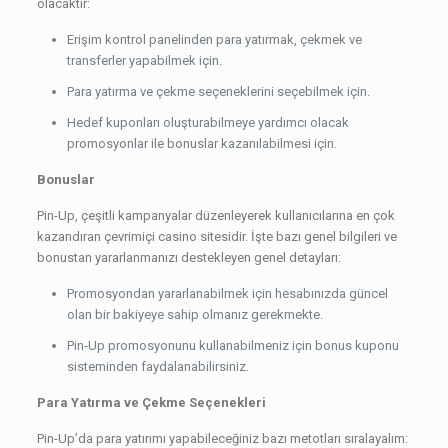
olacaktır:
Erişim kontrol panelinden para yatırmak, çekmek ve
transferler yapabilmek için.
Para yatırma ve çekme seçeneklerini seçebilmek için.
Hedef kuponları oluşturabilmeye yardımcı olacak
promosyonlar ile bonuslar kazanılabilmesi için.
Bonuslar
Pin-Up, çeşitli kampanyalar düzenleyerek kullanıcılarına en çok
kazandıran çevrimiçi casino sitesidir. İşte bazı genel bilgileri ve
bonustan yararlanmanızı destekleyen genel detayları:
Promosyondan yararlanabilmek için hesabınızda güncel
olan bir bakiyeye sahip olmanız gerekmekte.
Pin-Up promosyonunu kullanabilmeniz için bonus kuponu
sisteminden faydalanabilirsiniz.
Para Yatırma ve Çekme Seçenekleri
Pin-Up’da para yatırımı yapabileceğiniz bazı metotları sıralayalım: