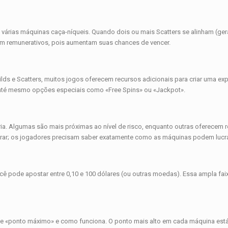
 várias máquinas caça-níqueis. Quando dois ou mais Scatters se alinham (gera
m remunerativos, pois aumentam suas chances de vencer.
ds e Scatters, muitos jogos oferecem recursos adicionais para criar uma exp
u até mesmo opções especiais como «Free Spins» ou «Jackpot».
ria. Algumas são mais próximas ao nível de risco, enquanto outras oferecem 
erar; os jogadores precisam saber exatamente como as máquinas podem lucrar
você pode apostar entre 0,10 e 100 dólares (ou outras moedas). Essa ampla f
 de «ponto máximo» e como funciona. O ponto mais alto em cada máquina está