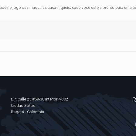
de no jogo das máquinas caça-níqueis; caso você esteja pronto para uma ave
R
Dir: Calle 25 #69-38 Interior 4-302
Ciudad Salitre
Bogotá - Colombia