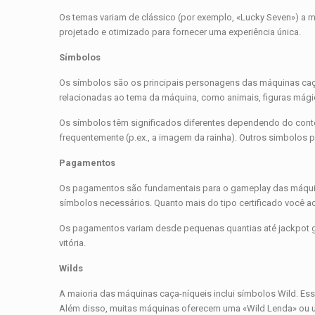
Os temas variam de clássico (por exemplo, «Lucky Seven») a m
projetado e otimizado para fornecer uma experiência única.
Símbolos
Os símbolos são os principais personagens das máquinas caça-
relacionadas ao tema da máquina, como animais, figuras mágic
Os símbolos têm significados diferentes dependendo do contex
frequentemente (p.ex., a imagem da rainha). Outros simbolos 
Pagamentos
Os pagamentos são fundamentais para o gameplay das máquina
símbolos necessários. Quanto mais do tipo certificado você a
Os pagamentos variam desde pequenas quantias até jackpot g
vitória.
Wilds
A maioria das máquinas caça-níqueis inclui símbolos Wild. Es
Além disso, muitas máquinas oferecem uma «Wild Lenda» ou um