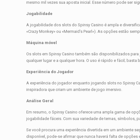
mesmo mil vezes sua aposta inicial. Esse número pode ser sign
Jogabilidade
A jogabilidade dos slots do Spinsy Casino é ampla e diversi
«Crazy Monkey» ou «Mermaid’s Pearl»). As opções estão sempr
Máquina móvel
Os slots em Spinsy Casino também são disponibilizados para 
qualquer lugar e a qualquer hora. O uso é rápido e fácil; basta ba
Experiência do Jogador
A experiência do jogador enquanto jogando slots no Spinsy C
inspiradora que criam um ambiente de jogo imersivo.
Análise Geral
Em resumo, o Spinsy Casino oferece uma ampla gama de opçõe
jogabilidade fáceis. Com sua variedade de temas, símbolos, p
Se você procura uma experiência divertida em um ambiente seg
disponível, pode-se afirmar que nunca haverá falta de opçõe