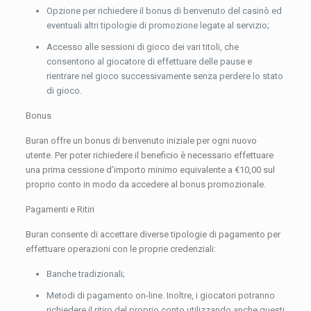
Opzione per richiedere il bonus di benvenuto del casinò ed
eventuali altri tipologie di promozione legate al servizio;
Accesso alle sessioni di gioco dei vari titoli, che
consentono al giocatore di effettuare delle pause e
rientrare nel gioco successivamente senza perdere lo stato
di gioco.
Bonus
Buran offre un bonus di benvenuto iniziale per ogni nuovo
utente. Per poter richiedere il beneficio è necessario effettuare
una prima cessione d’importo minimo equivalente a €10,00 sul
proprio conto in modo da accedere al bonus promozionale.
Pagamenti e Ritiri
Buran consente di accettare diverse tipologie di pagamento per
effettuare operazioni con le proprie credenziali:
Banche tradizionali;
Metodi di pagamento on-line. Inoltre, i giocatori potranno
richiedere il ritiro del proprio conto utilizzando anche questi