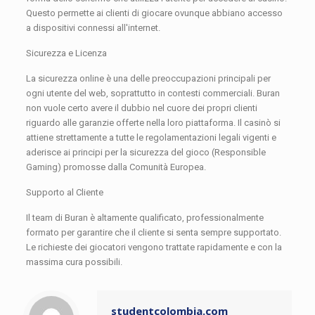
Questo permette ai clienti di giocare ovunque abbiano accesso
a dispositivi connessi all'internet.
Sicurezza e Licenza
La sicurezza online è una delle preoccupazioni principali per
ogni utente del web, soprattutto in contesti commerciali. Buran
non vuole certo avere il dubbio nel cuore dei propri clienti
riguardo alle garanzie offerte nella loro piattaforma. Il casinò si
attiene strettamente a tutte le regolamentazioni legali vigenti e
aderisce ai principi per la sicurezza del gioco (Responsible
Gaming) promosse dalla Comunità Europea.
Supporto al Cliente
Il team di Buran è altamente qualificato, professionalmente
formato per garantire che il cliente si senta sempre supportato.
Le richieste dei giocatori vengono trattate rapidamente e con la
massima cura possibili.
studentcolombia.com