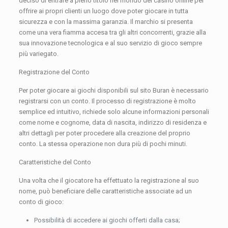
deciso di entrare a pieno titolo nel mondo del casino online per
offrire ai propri clienti un luogo dove poter giocare in tutta
sicurezza e con la massima garanzia. Il marchio si presenta
come una vera fiamma accesa tra gli altri concorrenti, grazie alla
sua innovazione tecnologica e al suo servizio di gioco sempre
più variegato.
Registrazione del Conto
Per poter giocare ai giochi disponibili sul sito Buran è necessario
registrarsi con un conto. Il processo di registrazione è molto
semplice ed intuitivo, richiede solo alcune informazioni personali
come nome e cognome, data di nascita, indirizzo di residenza e
altri dettagli per poter procedere alla creazione del proprio
conto. La stessa operazione non dura più di pochi minuti.
Caratteristiche del Conto
Una volta che il giocatore ha effettuato la registrazione al suo
nome, può beneficiare delle caratteristiche associate ad un
conto di gioco:
Possibilità di accedere ai giochi offerti dalla casa;