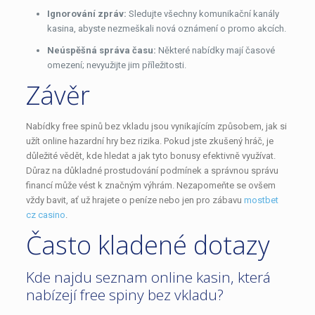
Ignorování zpráv:
Sledujte všechny komunikační kanály
kasina, abyste nezmeškali nová oznámení o promo akcích.
Neúspěšná správa času:
Některé nabídky mají časové
omezení; nevyužijte jim příležitosti.
Závěr
Nabídky free spinů bez vkladu jsou vynikajícím způsobem, jak si
užít online hazardní hry bez rizika. Pokud jste zkušený hráč, je
důležité vědět, kde hledat a jak tyto bonusy efektivně využívat.
Důraz na důkladné prostudování podmínek a správnou správu
financí může vést k značným výhrám. Nezapomeňte se ovšem
vždy bavit, ať už hrajete o peníze nebo jen pro zábavu
mostbet
cz casino
.
Často kladené dotazy
Kde najdu seznam online kasin, která
nabízejí free spiny bez vkladu?