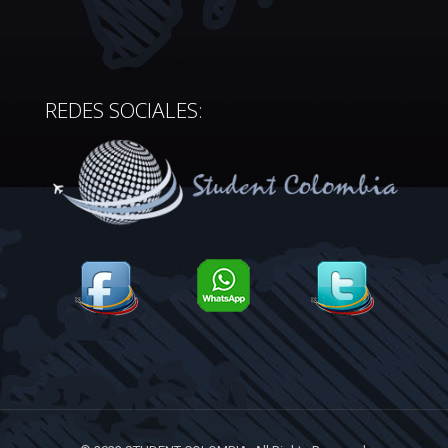
REDES SOCIALES: