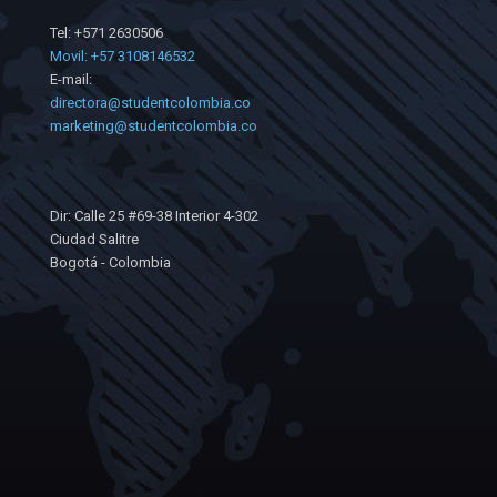
Tel: +571 2630506
Movil: +57 3108146532
E-mail:
directora@studentcolombia.co
marketing@studentcolombia.co
Dir: Calle 25 #69-38 Interior 4-302
Ciudad Salitre
Bogotá - Colombia