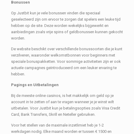
Bonussen
Op Justbit kun je vele bonussen vinden die speciaal
geselecteerd zijn om ervoor te zorgen dat spelers een leuke tijd
hebben op de site. Deze worden wekelijks bijgewerkt en
aanbiedingen zoals vrije spins of geldbonussen kunnen gekocht
worden.
De website beschikt over verschillende bonussoorten die je kunt
verzilveren, waaronder welkomstbonnen voor beginners met
speciale bonuspakketten. Voor sommige activiteiten zijn er ook
actuele campagnes geïntroduceerd om een leuker ervaring te
hebben.
Pagings en Uitbetalingen
Bij de meeste online casinos, is het makkelijk om geld op je
account in te zetten of aan te vragen wanneer je je winst wilt
uitbetalen. Voor Justbit kun je betalingsopties zoals Visa Credit
Card, Bank Transfers, Skrill en Neteller gebruiken.
Voor het stellen van de maximale inzetlimiet heb je 1-2
werkdagen nodig. Elke maand worden er tussen € 1500 en