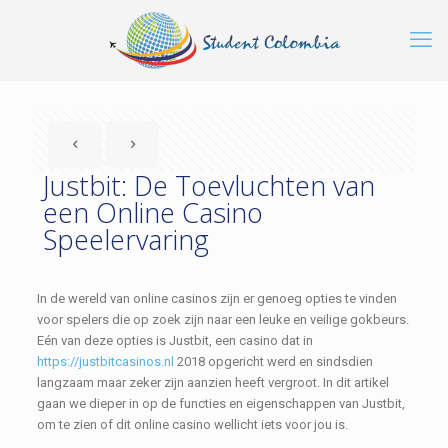
Justbit: De Toevluchten van
een Online Casino
Speelervaring
In de wereld van online casinos zijn er genoeg opties te vinden
voor spelers die op zoek zijn naar een leuke en veilige gokbeurs.
Eén van deze opties is Justbit, een casino dat in
https://justbitcasinos.nl
2018 opgericht werd en sindsdien
langzaam maar zeker zijn aanzien heeft vergroot. In dit artikel
gaan we dieper in op de functies en eigenschappen van Justbit,
om te zien of dit online casino wellicht iets voor jou is.