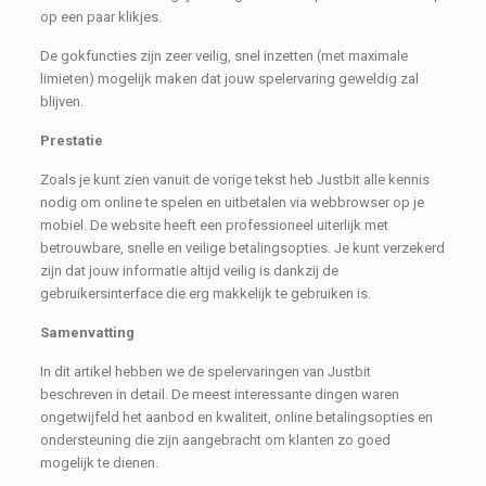
op een paar klikjes.
De gokfuncties zijn zeer veilig, snel inzetten (met maximale
limieten) mogelijk maken dat jouw spelervaring geweldig zal
blijven.
Prestatie
Zoals je kunt zien vanuit de vorige tekst heb Justbit alle kennis
nodig om online te spelen en uitbetalen via webbrowser op je
mobiel. De website heeft een professioneel uiterlijk met
betrouwbare, snelle en veilige betalingsopties. Je kunt verzekerd
zijn dat jouw informatie altijd veilig is dankzij de
gebruikersinterface die erg makkelijk te gebruiken is.
Samenvatting
In dit artikel hebben we de spelervaringen van Justbit
beschreven in detail. De meest interessante dingen waren
ongetwijfeld het aanbod en kwaliteit, online betalingsopties en
ondersteuning die zijn aangebracht om klanten zo goed
mogelijk te dienen.