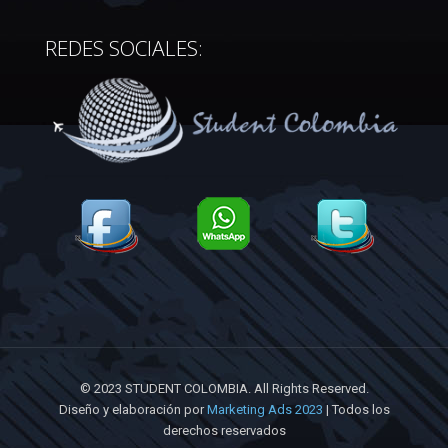
REDES SOCIALES:
© 2023 STUDENT COLOMBIA. All Rights Reserved.
Diseño y elaboración por
Marketing Ads 2023
| Todos los
derechos reservados