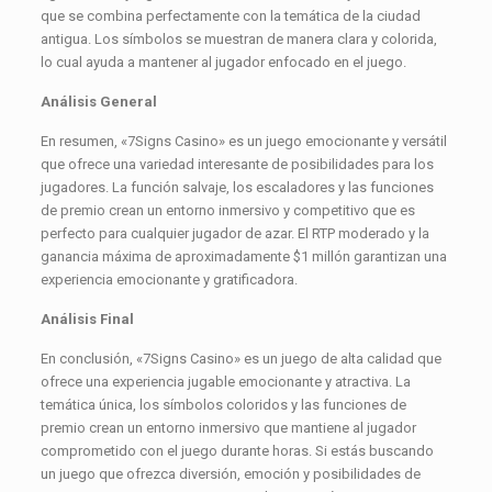
que se combina perfectamente con la temática de la ciudad
antigua. Los símbolos se muestran de manera clara y colorida,
lo cual ayuda a mantener al jugador enfocado en el juego.
Análisis General
En resumen, «7Signs Casino» es un juego emocionante y versátil
que ofrece una variedad interesante de posibilidades para los
jugadores. La función salvaje, los escaladores y las funciones
de premio crean un entorno inmersivo y competitivo que es
perfecto para cualquier jugador de azar. El RTP moderado y la
ganancia máxima de aproximadamente $1 millón garantizan una
experiencia emocionante y gratificadora.
Análisis Final
En conclusión, «7Signs Casino» es un juego de alta calidad que
ofrece una experiencia jugable emocionante y atractiva. La
temática única, los símbolos coloridos y las funciones de
premio crean un entorno inmersivo que mantiene al jugador
comprometido con el juego durante horas. Si estás buscando
un juego que ofrezca diversión, emoción y posibilidades de