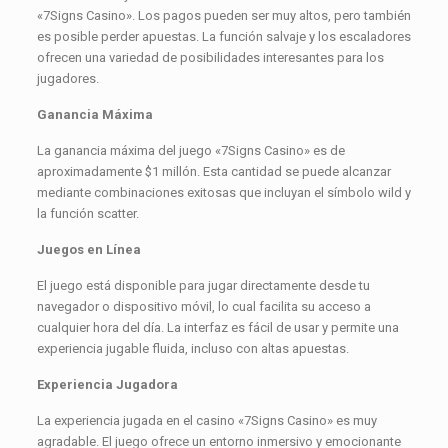
«7Signs Casino». Los pagos pueden ser muy altos, pero también
es posible perder apuestas. La función salvaje y los escaladores
ofrecen una variedad de posibilidades interesantes para los
jugadores.
Ganancia Máxima
La ganancia máxima del juego «7Signs Casino» es de
aproximadamente $1 millón. Esta cantidad se puede alcanzar
mediante combinaciones exitosas que incluyan el símbolo wild y
la función scatter.
Juegos en Línea
El juego está disponible para jugar directamente desde tu
navegador o dispositivo móvil, lo cual facilita su acceso a
cualquier hora del día. La interfaz es fácil de usar y permite una
experiencia jugable fluida, incluso con altas apuestas.
Experiencia Jugadora
La experiencia jugada en el casino «7Signs Casino» es muy
agradable. El juego ofrece un entorno inmersivo y emocionante