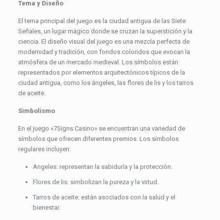
Tema y Diseño
El tema principal del juego es la ciudad antigua de las Siete
Señales, un lugar mágico donde se cruzan la superstición y la
ciencia. El diseño visual del juego es una mezcla perfecta de
modernidad y tradición, con fondos coloridos que evocan la
atmósfera de un mercado medieval. Los símbolos están
representados por elementos arquitectónicos típicos de la
ciudad antigua, como los ángeles, las flores de lis y los tarros
de aceite.
Simbolismo
En el juego «7Signs Casino» se encuentran una variedad de
símbolos que ofrecen diferentes premios. Los símbolos
regulares incluyen:
Angeles: representan la sabiduría y la protección.
Flores de lis: simbolizan la pureza y la virtud.
Tarros de aceite: están asociados con la salud y el
bienestar.