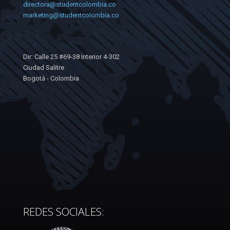
directora@studentcolombia.co
marketing@studentcolombia.co
Dir: Calle 25 #69-38 Interior 4-302
Ciudad Salitre
Bogotá - Colombia
REDES SOCIALES: