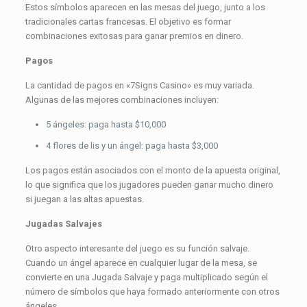
Estos símbolos aparecen en las mesas del juego, junto a los
tradicionales cartas francesas. El objetivo es formar
combinaciones exitosas para ganar premios en dinero.
Pagos
La cantidad de pagos en «7Signs Casino» es muy variada.
Algunas de las mejores combinaciones incluyen:
5 ángeles: paga hasta $10,000
4 flores de lis y un ángel: paga hasta $3,000
Los pagos están asociados con el monto de la apuesta original,
lo que significa que los jugadores pueden ganar mucho dinero
si juegan a las altas apuestas.
Jugadas Salvajes
Otro aspecto interesante del juego es su función salvaje.
Cuando un ángel aparece en cualquier lugar de la mesa, se
convierte en una Jugada Salvaje y paga multiplicado según el
número de símbolos que haya formado anteriormente con otros
ángeles.