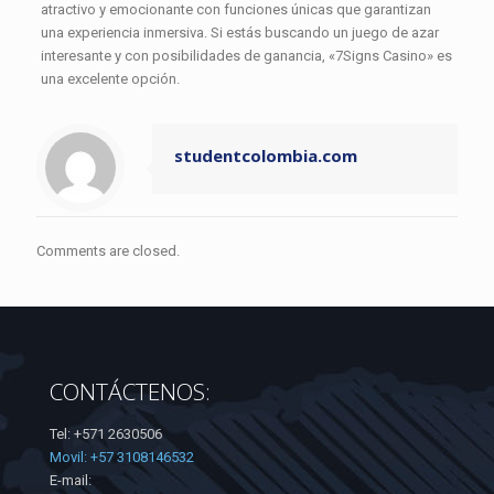
atractivo y emocionante con funciones únicas que garantizan
una experiencia inmersiva. Si estás buscando un juego de azar
interesante y con posibilidades de ganancia, «7Signs Casino» es
una excelente opción.
studentcolombia.com
Comments are closed.
CONTÁCTENOS:
Tel: +571 2630506
Movil: +57 3108146532
E-mail: