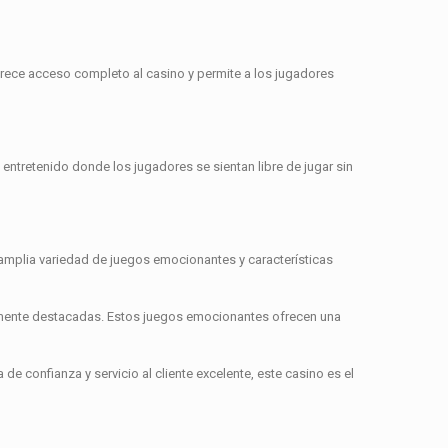
rece acceso completo al casino y permite a los jugadores
ntretenido donde los jugadores se sientan libre de jugar sin
 amplia variedad de juegos emocionantes y características
armente destacadas. Estos juegos emocionantes ofrecen una
de confianza y servicio al cliente excelente, este casino es el