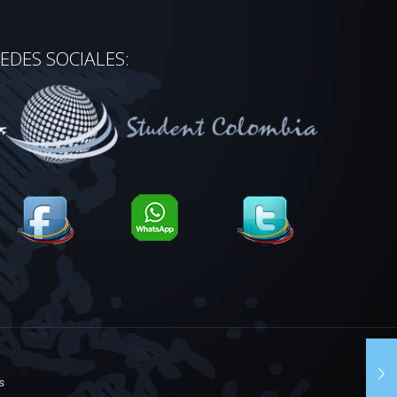
EDES SOCIALES:
s