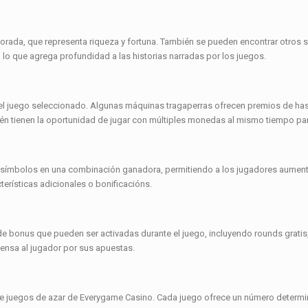
ada, que representa riqueza y fortuna. También se pueden encontrar otros símb
o, lo que agrega profundidad a las historias narradas por los juegos.
juego seleccionado. Algunas máquinas tragaperras ofrecen premios de hasta 
én tienen la oportunidad de jugar con múltiples monedas al mismo tiempo pa
símbolos en una combinación ganadora, permitiendo a los jugadores aumentar
erísticas adicionales o bonificacións.
e bonus que pueden ser activadas durante el juego, incluyendo rounds gratis
ensa al jugador por sus apuestas.
 de juegos de azar de Everygame Casino. Cada juego ofrece un número determ