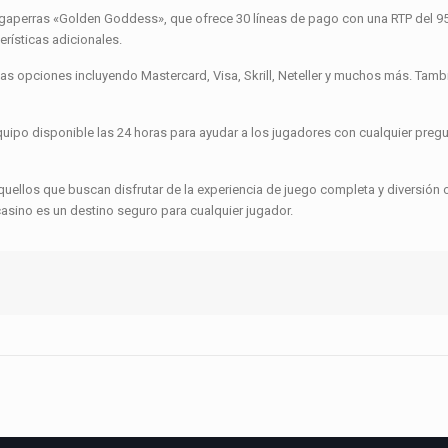
gaperras «Golden Goddess», que ofrece 30 líneas de pago con una RTP del 95.
erísticas adicionales.
s opciones incluyendo Mastercard, Visa, Skrill, Neteller y muchos más. Tambié
n equipo disponible las 24 horas para ayudar a los jugadores con cualquier pr
ellos que buscan disfrutar de la experiencia de juego completa y diversión 
 casino es un destino seguro para cualquier jugador.