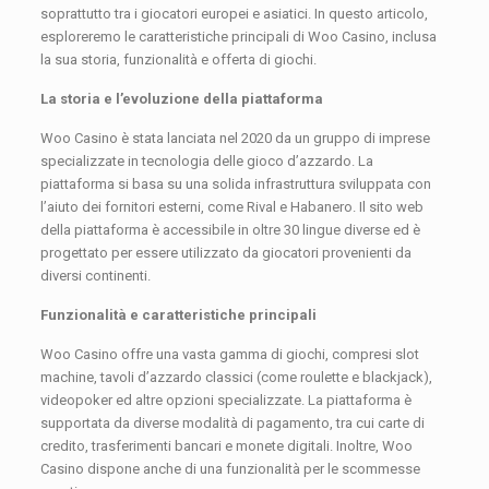
soprattutto tra i giocatori europei e asiatici. In questo articolo,
esploreremo le caratteristiche principali di Woo Casino, inclusa
la sua storia, funzionalità e offerta di giochi.
La storia e l’evoluzione della piattaforma
Woo Casino è stata lanciata nel 2020 da un gruppo di imprese
specializzate in tecnologia delle gioco d’azzardo. La
piattaforma si basa su una solida infrastruttura sviluppata con
l’aiuto dei fornitori esterni, come Rival e Habanero. Il sito web
della piattaforma è accessibile in oltre 30 lingue diverse ed è
progettato per essere utilizzato da giocatori provenienti da
diversi continenti.
Funzionalità e caratteristiche principali
Woo Casino offre una vasta gamma di giochi, compresi slot
machine, tavoli d’azzardo classici (come roulette e blackjack),
videopoker ed altre opzioni specializzate. La piattaforma è
supportata da diverse modalità di pagamento, tra cui carte di
credito, trasferimenti bancari e monete digitali. Inoltre, Woo
Casino dispone anche di una funzionalità per le scommesse