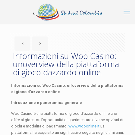
Informazioni su Woo Casino:
unoverview della piattaforma
di gioco dazzardo online.
Informazioni su Woo Casino: un’overview della piattaforma
di gioco d’azzardo online
Introduzione e panoramica generale
Woo Casino è una piattaforma di gioco d’azzardo online che
offre ai giocatori l’opportunità di sperimentare diverse opzioni di
giochi e modalità di pagamento.
www.wooonline.it
La
piattaforma ha acquisito un significativo seguito negli ultimi anni,