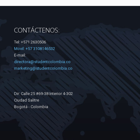
CONTÁCTENOS:
Tel: +571 2630506
Movil: +57 3108146532
E-mail:
directora@studentcolombia.co
marketing@studentcolombia.co
Dir: Calle 25 #69-38 Interior 4-302
Ciudad Salitre
Bogotá - Colombia