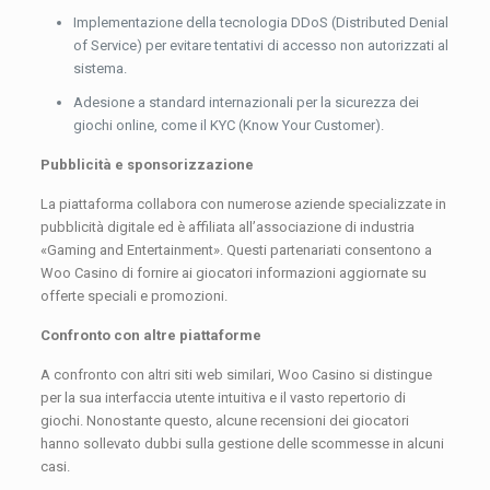
Implementazione della tecnologia DDoS (Distributed Denial
of Service) per evitare tentativi di accesso non autorizzati al
sistema.
Adesione a standard internazionali per la sicurezza dei
giochi online, come il KYC (Know Your Customer).
Pubblicità e sponsorizzazione
La piattaforma collabora con numerose aziende specializzate in
pubblicità digitale ed è affiliata all’associazione di industria
«Gaming and Entertainment». Questi partenariati consentono a
Woo Casino di fornire ai giocatori informazioni aggiornate su
offerte speciali e promozioni.
Confronto con altre piattaforme
A confronto con altri siti web similari, Woo Casino si distingue
per la sua interfaccia utente intuitiva e il vasto repertorio di
giochi. Nonostante questo, alcune recensioni dei giocatori
hanno sollevato dubbi sulla gestione delle scommesse in alcuni
casi.