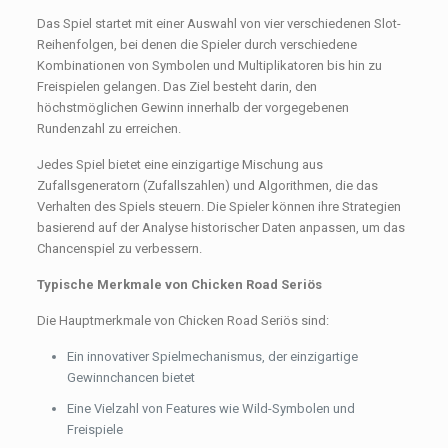
Das Spiel startet mit einer Auswahl von vier verschiedenen Slot-
Reihenfolgen, bei denen die Spieler durch verschiedene
Kombinationen von Symbolen und Multiplikatoren bis hin zu
Freispielen gelangen. Das Ziel besteht darin, den
höchstmöglichen Gewinn innerhalb der vorgegebenen
Rundenzahl zu erreichen.
Jedes Spiel bietet eine einzigartige Mischung aus
Zufallsgeneratorn (Zufallszahlen) und Algorithmen, die das
Verhalten des Spiels steuern. Die Spieler können ihre Strategien
basierend auf der Analyse historischer Daten anpassen, um das
Chancenspiel zu verbessern.
Typische Merkmale von Chicken Road Seriös
Die Hauptmerkmale von Chicken Road Seriös sind:
Ein innovativer Spielmechanismus, der einzigartige
Gewinnchancen bietet
Eine Vielzahl von Features wie Wild-Symbolen und
Freispiele