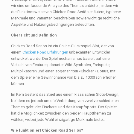
wir eine umfassende Analyse des Themas anbieten, indem wir
die Funktionsweise von Chicken Road Seriös erläutern, typische
Merkmale und Varianten beschreiben sowie wichtige rechtliche
Aspekte und Nutzungsbedingungen beleuchten.
Übersicht und Definition
Chicken Road Seriös ist ein Online-Glücksspiel-Slot, der von
einem
Chicken Road Erfahrungen
unbekannten Entwickler
entwickelt wurde. Der Spielmechanismus basiert auf einer
Vielzahl von Features, darunter Wild-Symbolen, Freispiele,
Multiplikatoren und einen sogenannten «Chicken» Bonus, mit
dem Spieler eine Gewinnchance von bis zu 1000fach erhöhen
können.
Im Kern besteht das Spiel aus einem klassischen Slots-Design,
bei dem es jedoch um die Verbindung von zwei verschiedenen
Themen geht: der Fischerei und des Kampfsports. Der Spieler
hat die Möglichkeit zwischen den beiden Hauptthemen zu
wählen, wobei jede Wahl einzigartige Merkmale bietet.
Wie funktioniert Chicken Road Seriös?