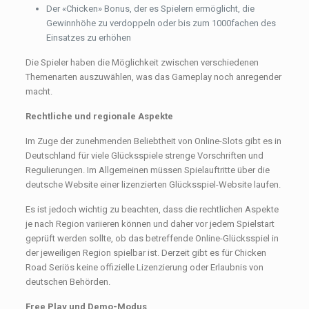
Der «Chicken» Bonus, der es Spielern ermöglicht, die
Gewinnhöhe zu verdoppeln oder bis zum 1000fachen des
Einsatzes zu erhöhen
Die Spieler haben die Möglichkeit zwischen verschiedenen
Themenarten auszuwählen, was das Gameplay noch anregender
macht.
Rechtliche und regionale Aspekte
Im Zuge der zunehmenden Beliebtheit von Online-Slots gibt es in
Deutschland für viele Glücksspiele strenge Vorschriften und
Regulierungen. Im Allgemeinen müssen Spielauftritte über die
deutsche Website einer lizenzierten Glücksspiel-Website laufen.
Es ist jedoch wichtig zu beachten, dass die rechtlichen Aspekte
je nach Region variieren können und daher vor jedem Spielstart
geprüft werden sollte, ob das betreffende Online-Glücksspiel in
der jeweiligen Region spielbar ist. Derzeit gibt es für Chicken
Road Seriös keine offizielle Lizenzierung oder Erlaubnis von
deutschen Behörden.
Free Play und Demo-Modus