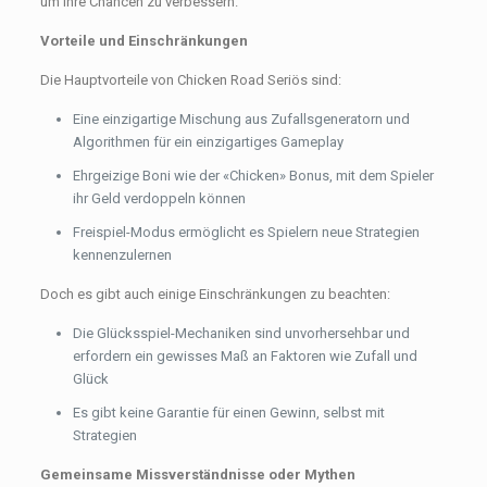
um ihre Chancen zu verbessern.
Vorteile und Einschränkungen
Die Hauptvorteile von Chicken Road Seriös sind:
Eine einzigartige Mischung aus Zufallsgeneratorn und
Algorithmen für ein einzigartiges Gameplay
Ehrgeizige Boni wie der «Chicken» Bonus, mit dem Spieler
ihr Geld verdoppeln können
Freispiel-Modus ermöglicht es Spielern neue Strategien
kennenzulernen
Doch es gibt auch einige Einschränkungen zu beachten:
Die Glücksspiel-Mechaniken sind unvorhersehbar und
erfordern ein gewisses Maß an Faktoren wie Zufall und
Glück
Es gibt keine Garantie für einen Gewinn, selbst mit
Strategien
Gemeinsame Missverständnisse oder Mythen