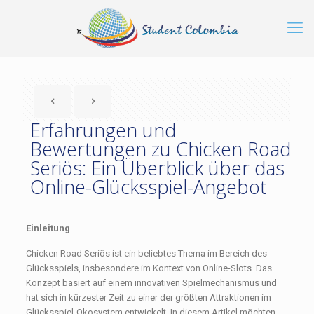
Erfahrungen und
Bewertungen zu Chicken Road
Seriös: Ein Überblick über das
Online-Glücksspiel-Angebot
Einleitung
Chicken Road Seriös ist ein beliebtes Thema im Bereich des
Glücksspiels, insbesondere im Kontext von Online-Slots. Das
Konzept basiert auf einem innovativen Spielmechanismus und
hat sich in kürzester Zeit zu einer der größten Attraktionen im
Glücksspiel-Ökosystem entwickelt. In diesem Artikel möchten