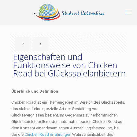
Eigenschaften und
Funktionsweise von Chicken
Road bei Glücksspielanbietern
Überblick und Definition
Chicken Road ist ein Themengebiet im Bereich des Glücksspiels,
das sich auf eine spezielle Art der Gestaltung von
Glücksereignissen bezieht. Im Gegensatz zu herkömmlichen
Glücksspieletabellen oder -automaten basiert Chicken Road auf
dem Konzept einer dynamischen Auszahlungsbewegung, bei
der die
Chicken Road erfahrungen
Wahrscheinlichkeit des