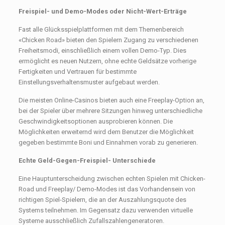
Freispiel- und Demo-Modes oder Nicht-Wert-Erträge
Fast alle Glücksspielplattformen mit dem Themenbereich
«Chicken Road» bieten den Spielern Zugang zu verschiedenen
Freiheitsmodi, einschließlich einem vollen Demo-Typ. Dies
ermöglicht es neuen Nutzern, ohne echte Geldsätze vorherige
Fertigkeiten und Vertrauen für bestimmte
Einstellungsverhaltensmuster aufgebaut werden.
Die meisten Online-Casinos bieten auch eine Freeplay-Option an,
bei der Spieler über mehrere Sitzungen hinweg unterschiedliche
Geschwindigkeitsoptionen ausprobieren können. Die
Möglichkeiten erweiternd wird dem Benutzer die Möglichkeit
gegeben bestimmte Boni und Einnahmen vorab zu generieren.
Echte Geld-Gegen-Freispiel- Unterschiede
Eine Hauptunterscheidung zwischen echten Spielen mit Chicken-
Road und Freeplay/ Demo-Modes ist das Vorhandensein von
richtigen Spiel-Spielern, die an der Auszahlungsquote des
Systems teilnehmen. Im Gegensatz dazu verwenden virtuelle
Systeme ausschließlich Zufallszahlengeneratoren.