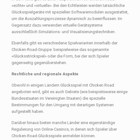
«echte» und «virtuelle». Bei den Echtleisten werden tatsächliche
Glücksspielgeräte mit speziellen Softwaremodulen ausgestattet,
um die Auszahlungsprozesse dynamisch zu beeinflussen. Im
Gegensatz dazu verwenden virtuelle Gerätsysteme
ausschließlich Simulations- und Visualisierungstechniken.
Ebenfalls gibt es verschiedene Spielvarianten innerhalb der
Chicken-Road-Gruppe: beispielweise das sogenannte
«Glücksstrickspiel» oder die Form, bei der sich Spieler
gegenseitig gegenüberstehen.
Rechtliche und regionale Aspekte
Obwohl in einigen Ländern Glücksspiel mit Chicken Road
angeboten wird, gibt es auch Gebiete (wie beispielsweise einige
Bundesstaaten im Vereinigten Staaten) die spezielle
Bestimmungen für den Umgang mit derartigen Systemen
aufgestellt haben.
Darüber hinaus bieten manche Länder eine eigenständige
Regulierung von Online-Casinos, in denen sich Spieler über
Chicken-Road-Glücksspiele anmelden können.