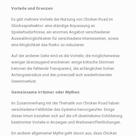
Vorteile und Grenzen
Es gibt mehrere Vorteile der Nutzung von Chicken Road im
Glücksspielsektor: eine ständige Anpassung an
Spielerbedürfnisse, ein enormes Angebot verschiedener
Auswahlmöglichkeiten für verschiedene Interessenten, sowie
eine Möglichkeit das Risiko zu reduzieren.
Auf der anderen Seite sind es die Vorteile, die möglicherweise
weniger überzeugend erscheinen: einige kritische Stimmen
betonen die fehlende Transparenz, die anfänglichen hohen
Anfangseinsätze und den potenziell sich wiederholenden
Gewinnverlust.
Gemeinsame Irrtümer oder Mythen
Im Zusammenhang mit der Thematik von Chicken Road haben
verschiedene Fehlbilder des Systems hervorgerufen. Einige
dieser Irrtum beziehen sich auf die oft übertriebene Schilderung
bestimmter Vorteile in Anzeigen und Werbeveröffentlichungen.
Ein anderer allgemeiner Mythe geht davon aus, dass Chicken