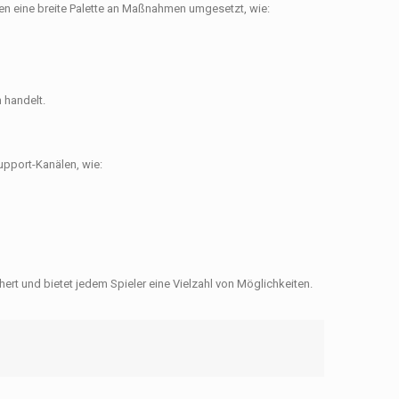
men eine breite Palette an Maßnahmen umgesetzt, wie:
 handelt.
upport-Kanälen, wie:
ert und bietet jedem Spieler eine Vielzahl von Möglichkeiten.