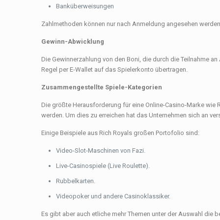
Banküberweisungen
Zahlmethoden können nur nach Anmeldung angesehen werden
Gewinn-Abwicklung
Die Gewinnerzahlung von den Boni, die durch die Teilnahme an 
Regel per E-Wallet auf das Spielerkonto übertragen.
Zusammengestellte Spiele-Kategorien
Die größte Herausforderung für eine Online-Casino-Marke wie R
werden. Um dies zu erreichen hat das Unternehmen sich an vers
Einige Beispiele aus Rich Royals großen Portofolio sind:
Video-Slot-Maschinen von Fazi.
Live-Casinospiele (Live Roulette).
Rubbelkarten.
Videopoker und andere Casinoklassiker.
Es gibt aber auch etliche mehr Themen unter der Auswahl die b