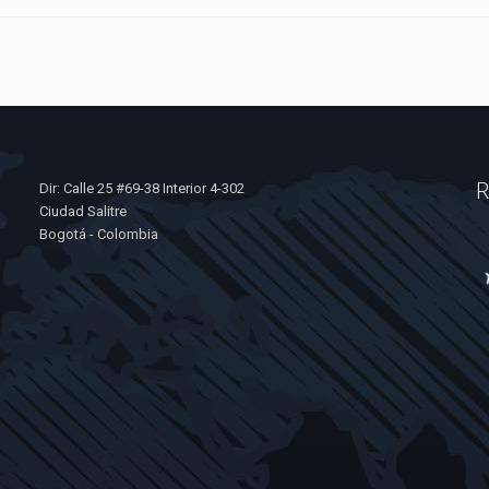
R
Dir: Calle 25 #69-38 Interior 4-302
Ciudad Salitre
Bogotá - Colombia