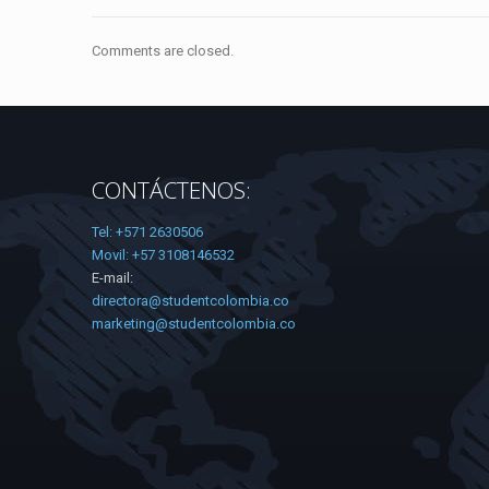
Comments are closed.
CONTÁCTENOS:
Tel: +571 2630506
Movil: +57 3108146532
E-mail:
directora@studentcolombia.co
marketing@studentcolombia.co