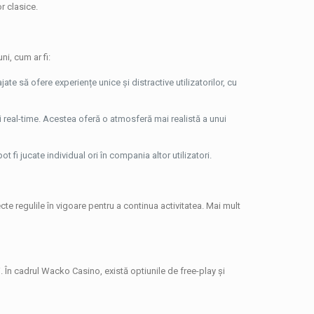
r clasice.
i, cum ar fi:
ate să ofere experiențe unice și distractive utilizatorilor, cu
eri real-time. Acestea oferă o atmosferă mai realistă a unui
 fi jucate individual ori în compania altor utilizatori.
ecte regulile în vigoare pentru a continua activitatea. Mai mult
i. În cadrul Wacko Casino, există optiunile de free-play și