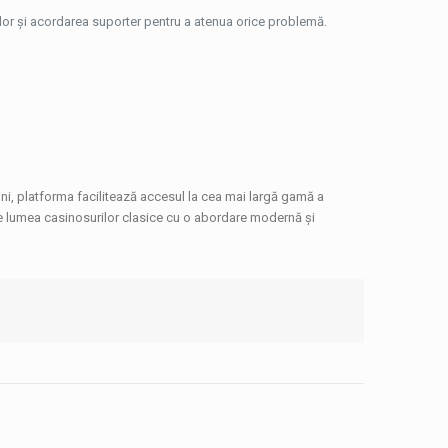
nzilor și acordarea suporter pentru a atenua orice problemă.
ini, platforma facilitează accesul la cea mai largă gamă a
eze lumea casinosurilor clasice cu o abordare modernă și