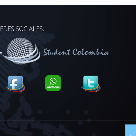
EDES SOCIALES: