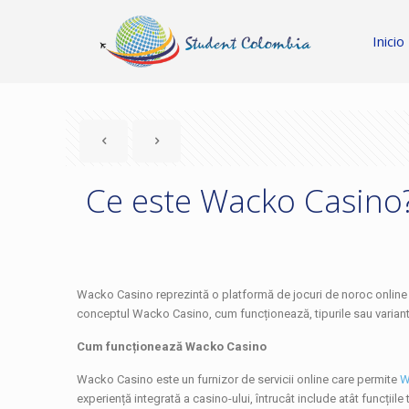
Inicio
Ce este Wacko Casino? D
Wacko Casino reprezintă o platformă de jocuri de noroc online car
conceptul Wacko Casino, cum funcționează, tipurile sau variantel
Cum funcționează Wacko Casino
Wacko Casino este un furnizor de servicii online care permite
W
experiență integrată a casino-ului, întrucât include atât funcțiile 