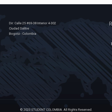
R
Dir: Calle 25 #69-38 Interior 4-302
Ciudad Salitre
Bogotá - Colombia
© 2023 STUDENT COLOMBIA. All Rights Reserved.