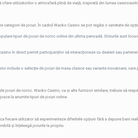
ere utilizatorilor o atmosferă plină de viață, inspirată din lumea casinosurilo
 categorii de jocuri. În cadrul Wacko Casino se pot regăsi o varietate de opțiun
ulare tipuri de jocuri de noroc online din ultima perioadă. Sloturile sunt încuraj
 casino în direct permit participanților să interacționeze cu dealerii sau parten
sino include o selecție de jocuri de masa clasice sau variante inovatoare, care pot
ine de jocuri de noroc. Wacko Casino, ca și alte furnizori similare, trebuie să resp
joace la anumite tipuri de jocuri online.
ca fiecare utilizator să experimenteze diferitele opțiuni fără a depune bani real
ibilă și înțeleagă jocurile la propriu.