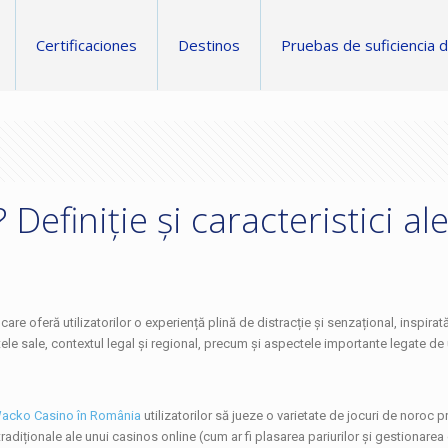
Certificaciones
Destinos
Pruebas de suficiencia 
efiniție și caracteristici al
e oferă utilizatorilor o experiență plină de distracție și senzațional, inspirată
e sale, contextul legal și regional, precum și aspectele importante legate de u
acko Casino în România
utilizatorilor să jueze o varietate de jocuri de noroc p
tradiționale ale unui casinos online (cum ar fi plasarea pariurilor și gestionarea c