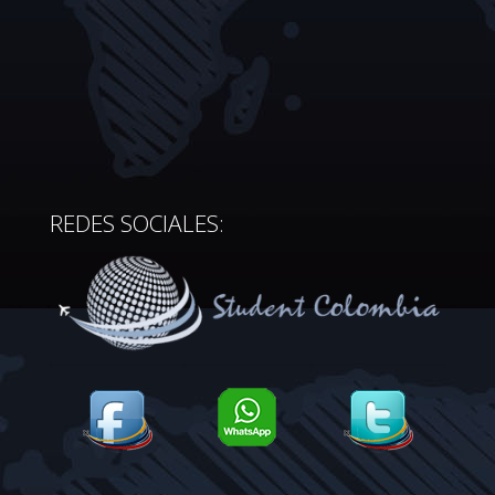
REDES SOCIALES: