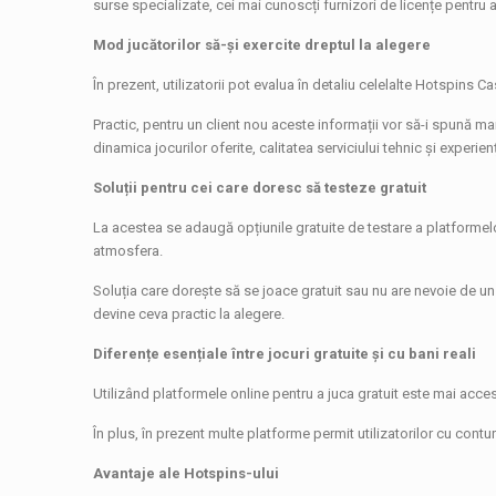
surse specializate, cei mai cunoscți furnizori de licențe pentru a
Mod jucătorilor să-și exercite dreptul la alegere
În prezent, utilizatorii pot evalua în detaliu celelalte Hotspins Cas
Practic, pentru un client nou aceste informații vor să-i spună ma
dinamica jocurilor oferite, calitatea serviciului tehnic și experienț
Soluții pentru cei care doresc să testeze gratuit
La acestea se adaugă opțiunile gratuite de testare a platformelor
atmosfera.
Soluția care dorește să se joace gratuit sau nu are nevoie de un 
devine ceva practic la alegere.
Diferențe esențiale între jocuri gratuite și cu bani reali
Utilizând platformele online pentru a juca gratuit este mai accesi
În plus, în prezent multe platforme permit utilizatorilor cu contur
Avantaje ale Hotspins-ului