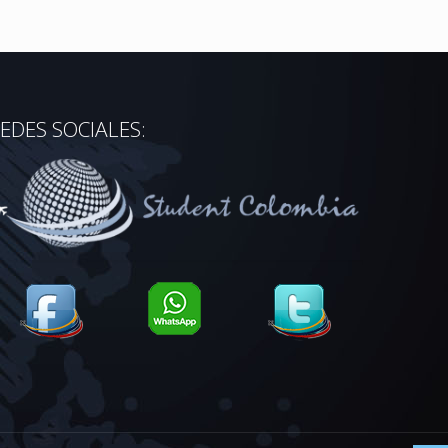
EDES SOCIALES: