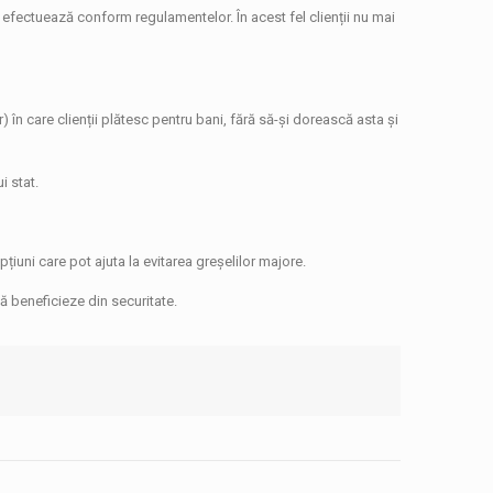
 efectuează conform regulamentelor. În acest fel clienții nu mai
r) în care clienții plătesc pentru bani, fără să-și dorească asta și
i stat.
iuni care pot ajuta la evitarea greșelilor majore.
să beneficieze din securitate.