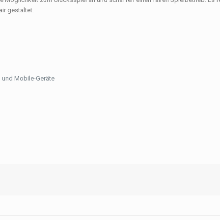
r gestaltet.
 und Mobile-Geräte