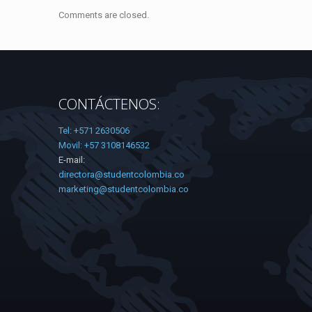
Comments are closed.
CONTÁCTENOS:
Tel: +571 2630506
Movil: +57 3108146532
E-mail:
directora@studentcolombia.co
marketing@studentcolombia.co