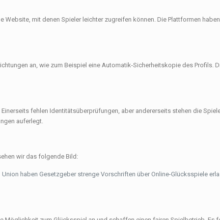
e Website, mit denen Spieler leichter zugreifen können. Die Plattformen habe
nrichtungen an, wie zum Beispiel eine Automatik-Sicherheitskopie des Profils.
 Einerseits fehlen Identitätsüberprüfungen, aber andererseits stehen die Spiel
ngen auferlegt.
sehen wir das folgende Bild:
en Union haben Gesetzgeber strenge Vorschriften über Online-Glücksspiele erla
che Möglichkeit zum Glücksspiel an und schaffen einen fairen Spielbetrieb. Es 