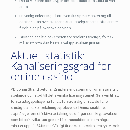
Det är villkoren som avgör om erbjudandet faktiskt är värt
att ta.
En vanlig anledning till att svenska spelare söker sig till
casinon utan svensk licens är att spelgränserna ofta är mer
flexibla än på svenska casinon.
Grunden är alltid säkerheten för spelare i Sverige, följt av
målet att hitta den bästa spelupplevelsen just nu.
Aktuell statistik:
Kanaliseringsgrad för
online casino
VD Johan Strand betonar Zimplers engagemang för ansvarsfullt
spelande och stöd till det svenska licenssystemet. Se även till att
förstå uttagspolicyerna för att försäkra dig om att du får en
smidig och säker betalningsupplevelse. Denna snabbhet
uppnås genom effektiva betalningslösningar som kryptovalutor
som bitcoin, vilka kan genomföra transaktioner inom några
minuter upp till 24 timmar.Viktigt är dock att kontrollera ryktet och