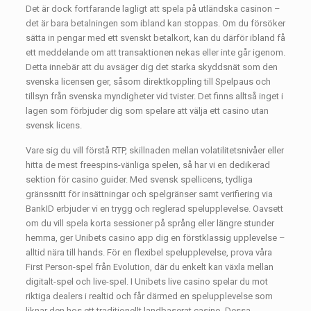
Det är dock fortfarande lagligt att spela på utländska casinon –
det är bara betalningen som ibland kan stoppas. Om du försöker
sätta in pengar med ett svenskt betalkort, kan du därför ibland få
ett meddelande om att transaktionen nekas eller inte går igenom.
Detta innebär att du avsäger dig det starka skyddsnät som den
svenska licensen ger, såsom direktkoppling till Spelpaus och
tillsyn från svenska myndigheter vid tvister. Det finns alltså inget i
lagen som förbjuder dig som spelare att välja ett casino utan
svensk licens.
Vare sig du vill förstå RTP, skillnaden mellan volatilitetsnivåer eller
hitta de mest freespins-vänliga spelen, så har vi en dedikerad
sektion för casino guider. Med svensk spellicens, tydliga
gränssnitt för insättningar och spelgränser samt verifiering via
BankID erbjuder vi en trygg och reglerad spelupplevelse. Oavsett
om du vill spela korta sessioner på språng eller längre stunder
hemma, ger Unibets casino app dig en förstklassig upplevelse –
alltid nära till hands. För en flexibel spelupplevelse, prova våra
First Person-spel från Evolution, där du enkelt kan växla mellan
digitalt-spel och live-spel. I Unibets live casino spelar du mot
riktiga dealers i realtid och får därmed en spelupplevelse som
liknar den hos ett traditionellt landbaserat casino. Dessa