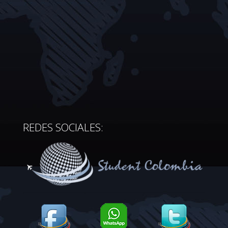
REDES SOCIALES: