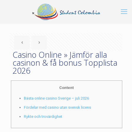
Casino Online » Jämför alla
casinon & få bonus Topplista
2026
Content
Bästa online casino Sverige – juli 2026
Fördelar med casino utan svensk licens
Rykte och trovärdighet