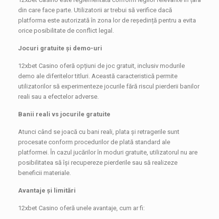
din care face parte. Utilizatorii ar trebui să verifice dacă
platforma este autorizată în zona lor de reședință pentru a evita
orice posibilitate de conflict legal.
Jocuri gratuite și demo-uri
12xbet Casino oferă opțiuni de joc gratuit, inclusiv modurile
demo ale diferitelor titluri. Această caracteristică permite
utilizatorilor să experimenteze jocurile fără riscul pierderii banilor
reali sau a efectelor adverse.
Banii reali vs jocurile gratuite
Atunci când se joacă cu bani reali, plata și retragerile sunt
procesate conform procedurilor de plată standard ale
platformei. În cazul jucărilor în moduri gratuite, utilizatorul nu are
posibilitatea să își recupereze pierderile sau să realizeze
beneficii materiale.
Avantaje și limitări
12xbet Casino oferă unele avantaje, cum ar fi: