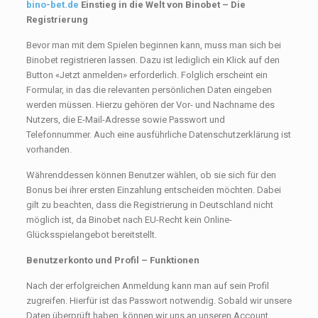
bino-bet.de
Einstieg in die Welt von Binobet – Die
Registrierung
Bevor man mit dem Spielen beginnen kann, muss man sich bei
Binobet registrieren lassen. Dazu ist lediglich ein Klick auf den
Button «Jetzt anmelden» erforderlich. Folglich erscheint ein
Formular, in das die relevanten persönlichen Daten eingeben
werden müssen. Hierzu gehören der Vor- und Nachname des
Nutzers, die E-Mail-Adresse sowie Passwort und
Telefonnummer. Auch eine ausführliche Datenschutzerklärung ist
vorhanden.
Währenddessen können Benutzer wählen, ob sie sich für den
Bonus bei ihrer ersten Einzahlung entscheiden möchten. Dabei
gilt zu beachten, dass die Registrierung in Deutschland nicht
möglich ist, da Binobet nach EU-Recht kein Online-
Glücksspielangebot bereitstellt.
Benutzerkonto und Profil – Funktionen
Nach der erfolgreichen Anmeldung kann man auf sein Profil
zugreifen. Hierfür ist das Passwort notwendig. Sobald wir unsere
Daten überprüft haben, können wir uns an unseren Account