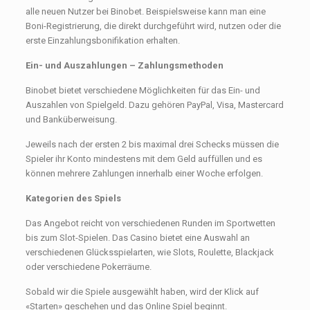
alle neuen Nutzer bei Binobet. Beispielsweise kann man eine
Boni-Registrierung, die direkt durchgeführt wird, nutzen oder die
erste Einzahlungsbonifikation erhalten.
Ein- und Auszahlungen – Zahlungsmethoden
Binobet bietet verschiedene Möglichkeiten für das Ein- und
Auszahlen von Spielgeld. Dazu gehören PayPal, Visa, Mastercard
und Banküberweisung.
Jeweils nach der ersten 2 bis maximal drei Schecks müssen die
Spieler ihr Konto mindestens mit dem Geld auffüllen und es
können mehrere Zahlungen innerhalb einer Woche erfolgen.
Kategorien des Spiels
Das Angebot reicht von verschiedenen Runden im Sportwetten
bis zum Slot-Spielen. Das Casino bietet eine Auswahl an
verschiedenen Glücksspielarten, wie Slots, Roulette, Blackjack
oder verschiedene Pokerräume.
Sobald wir die Spiele ausgewählt haben, wird der Klick auf
«Starten» geschehen und das Online Spiel beginnt.