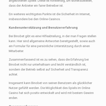
angebotenen Spiele. Diese ist notwendig, um sicherzustellen,
dass der Anbieter ein fairer Betreiber ist.
Ein weiteres wichtigstes Punkte ist die Sicherheit im Internet,
insbesondere bei den Online-Casinos.
Kundenunterstützung und Benutzererfahrung
Bei Binobet gibt es eine Hilfeabteilung, in der man Fragen stellen
kann. Hier sind allgemeine Antworten bereitgestellt, sowie auch
ein Formular für eine persönliche Unterstützung durch einen
Mitarbeiter.
Zusammenfassend ist es zu sehen, dass die Erfahrung bei
Binobet nicht nur unterhaltsam und leicht verständlich ist,
sondern der Betrieb selbst auf Sicherheit und Transparenz
achtet.
Insgesamt kann Binobet von seinen Benutzern als glücklicher
Nutzer gefühlt werden. Die Möglichkeit des Spiels im Online
Casino hat sich positiv entwickelt und wird mit bestem Gewinn
enden.