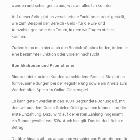
wenden und sehen genau aus, was wir alles tun konnten.
Auf dieser Seite gibt es verschiedene Funktionen bereitgestellt,
wie zum Beispiel den Bereich «Geld» für die Ein- und
Auszahlungen oder das Forum, in dem wir Fragen stellen
können.
Zudem kann man hier auch den Bereich «Suche» finden, indem er
eine bestimmte Funktion oder Spielen nachsucht.
Bonifikationen und Promotionen
Binobet bietet seinen Kunden verschiedene Boni an. Sie gibt es
für Neuanmeldungen bei der Registrierung sowie als Anreiz zum
Wiederholten Spiels im Online-Glücksspiel.
Es kann geteilt werden in das 100% Begründete Bonusgeld, mit
dem wir aus dem Online-Spielen Geld gewinnen können und die
erste Einzahlung. Dazu wird auf der ersten Zahlung insgesamt
ein Bonus gewährt von 50%. Auch hier gilt: Das ist der höchste
Betrag.
Darüber hinaus gibt es ansonsten verschiedene Promotionen für