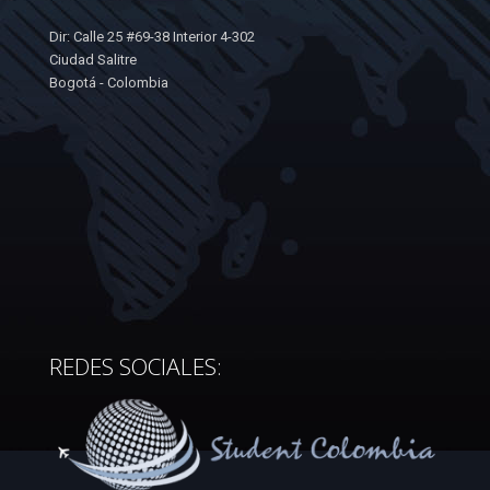
Dir: Calle 25 #69-38 Interior 4-302
Ciudad Salitre
Bogotá - Colombia
REDES SOCIALES: