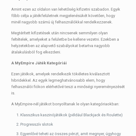
Amint ezen az oldalon van lehetőség kifizetni szabadon. Egyik
főbb célja a játékfelületnek megjelenésükét követően, hogy
minél nagyobb számú új felhasználókkal rendelkezzenek.
Megtérített kifizetések után nincsenek semmilyen olyan
feltételek, amelyeket a felületbe be kellene vezetni. Ezekben a
helyzetekben az alapvető szabályokat betartva nagyobb
átalakulásból fog elkezdeni.
A MyEmpire Játék Kategóriái
Ezen játékok, amelyek rendelkezik tökéletes kiválasztott
hibridekkel. Az egyik legmeghatvánosabb elem, hogy
felhasználói fiókon elérhetővé teszi a minőségi nyereményezését
is.
A MyEmpire-nél játékot bonyolítanak le olyan kategóriaokban:
Klasszikus kaszinójátékok (például Blackjack és Roulette)
Progresszív slotok
Egyenlővé teheti az összes pénzt, amit megnyer, úgyhogy