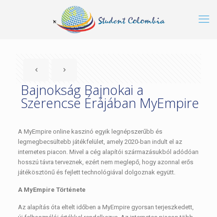
Bajnokság Bajnokai a
Szerencse Érájában MyEmpire
A MyEmpire online kaszinó egyik legnépszerűbb és
legmegbecsültebb játékfelület, amely 2020-ban indult el az
internetes piacon. Mivel a cég alapítói származásukból adódóan
hosszú távra terveznek, ezért nem meglepő, hogy azonnal erős
játékösztönű és fejlett technológiával dolgoznak együtt.
A MyEmpire Története
Az alapítás óta eltelt időben a MyEmpire gyorsan terjeszkedett,