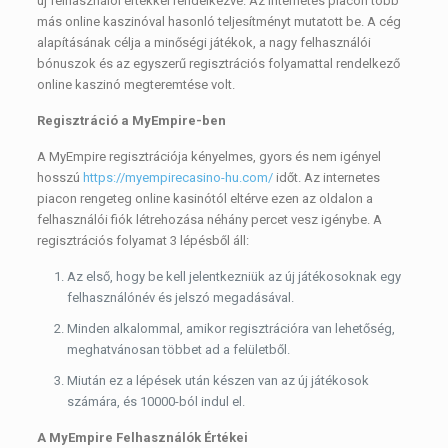
új felhasználói értékkel rendelkezve. Az internetes piacon több
más online kaszinóval hasonló teljesítményt mutatott be. A cég
alapításának célja a minőségi játékok, a nagy felhasználói
bónuszok és az egyszerű regisztrációs folyamattal rendelkező
online kaszinó megteremtése volt.
Regisztráció a MyEmpire-ben
A MyEmpire regisztrációja kényelmes, gyors és nem igényel
hosszú
https://myempirecasino-hu.com/
időt. Az internetes
piacon rengeteg online kasinótól eltérve ezen az oldalon a
felhasználói fiók létrehozása néhány percet vesz igénybe. A
regisztrációs folyamat 3 lépésből áll:
Az első, hogy be kell jelentkezniük az új játékosoknak egy
felhasználónév és jelszó megadásával.
Minden alkalommal, amikor regisztrációra van lehetőség,
meghatvánosan többet ad a felületből.
Miután ez a lépések után készen van az új játékosok
számára, és 10000-ból indul el.
A MyEmpire Felhasználók Értékei