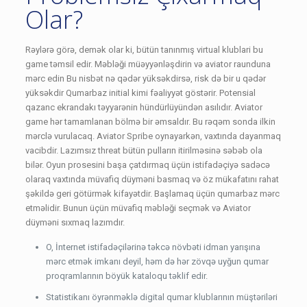
Olar?
Rəylərə görə, demək olar ki, bütün tanınmış virtual klublari bu
game təmsil edir. Məbləği müəyyənləşdirin və aviator raunduna
mərc edin Bu nisbət nə qədər yüksəkdirsə, risk də bir u qədər
yüksəkdir Qumarbaz initial kimi fəaliyyət göstərir. Potensial
qazanc ekrandakı təyyarənin hündürlüyündən asılıdır. Aviator
game hər tamamlanan bölmə bir əmsaldır. Bu rəqəm sonda ilkin
mərclə vurulacaq. Aviator Spribe oynayarkən, vaxtında dayanmaq
vacibdir. Lazımsız threat bütün pulların itirilməsinə səbəb ola
bilər. Oyun prosesini başa çatdırmaq üçün istifadəçiyə sadəcə
olaraq vaxtında müvafiq düyməni basmaq və öz mükafatını rahat
şəkildə geri götürmək kifayətdir. Başlamaq üçün qumarbaz mərc
etməlidir. Bunun üçün müvafiq məbləği seçmək və Aviator
düyməni sıxmaq lazımdır.
O, İnternet istifadəçilərinə təkcə növbəti idman yarışına
mərc etmək imkanı deyil, həm də hər zövqə uyğun qumar
proqramlarının böyük kataloqu təklif edir.
Statistikanı öyrənməklə digital qumar klublarının müştəriləri