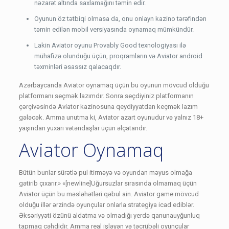
nəzarət altında saxlamağını təmin edir.
Oyunun öz tətbiqi olmasa da, onu onlayn kazino tərəfindən
təmin edilən mobil versiyasında oynamaq mümkündür.
Lakin Aviator oyunu Provably Good texnologiyası ilə
mühafizə olunduğu üçün, proqramların və Aviator android
təxminləri əsassız qalacaqdır.
Azərbaycanda Aviator oynamaq üçün bu oyunun mövcud olduğu
platformanı seçmək lazımdır. Sonra seçdiyiniz platformanın
çərçivəsində Aviator kazinosuna qeydiyyatdan keçmək lazım
gələcək. Amma unutma ki, Aviator azart oyunudur və yalnız 18+
yaşından yuxarı vətəndaşlar üçün əlçatandır.
Aviator Oynamaq
Bütün bunlar sürətlə pul itirməyə və oyundan məyus olmağa
gətirib çıxarır.» «[newline]Uğursuzlar sırasında olmamaq üçün
Aviator üçün bu məsləhətləri qəbul ain. Aviator game mövcud
olduğu illər ərzində oyunçular onlarla strategiya icad ediblər.
Əksəriyyəti özünü aldatma və olmadığı yerdə qanunauyğunluq
tapmaq cəhdidir. Amma real işləyən və təcrübəli oyunçular