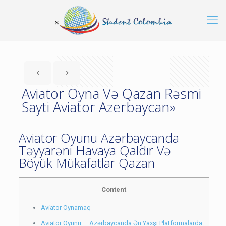
Aviator Oyna Və Qazan Rəsmi
Sayti Aviator Azerbaycan»
Aviator Oyunu Azərbaycanda
Təyyarəni Havaya Qaldır Və
Böyük Mükafatlar Qazan
Content
Aviator Oynamaq
Aviator Oyunu — Azərbaycanda Ən Yaxşı Platformalarda