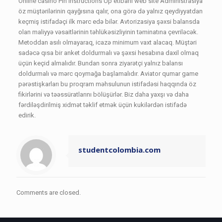
Online casino Pin instructions Up etibarlı web site Administrasiya
öz müştərilərinin qayğısına qalır, ona görə də yalnız qeydiyyatdan
keçmiş istifadəçi ilk mərc edə bilər. Avtorizasiya şəxsi balansda
olan maliyyə vəsaitlərinin təhlükəsizliyinin təminatına çevriləcək.
Metoddan asılı olmayaraq, icazə minimum vaxt alacaq. Müştəri
sadəcə qısa bir anket doldurmalı və şəxsi hesabına daxil olmaq
üçün keçid almalıdır. Bundan sonra ziyarətçi yalnız balansı
doldurmalı və mərc qoymağa başlamalıdır. Aviator qumar game
pərəstişkarları bu proqram məhsulunun istifadəsi haqqında öz
fikirlərini və təəssüratlarını bölüşürlər. Biz daha yaxşı və daha
fərdiləşdirilmiş xidmət təklif etmək üçün kukilərdən istifadə
edirik.
studentcolombia.com
Comments are closed.