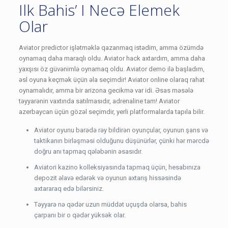
Ilk Bahis’ I Necə Elemek
Olar
Aviator predictor işlətməklə qazanmaq istədim, amma özümdə
oynamaq daha maraqlı oldu. Aviator hack axtardım, amma daha
yaxşısı öz güvənimlə oynamaq oldu. Aviator demo ilə başladım,
əsl oyuna keçmək üçün əla seçimdir! Aviator online olaraq rahat
oynamalıdır, amma bir arizona gecikmə var idi. Əsas məsələ
təyyarənin vaxtında satılmasıdır, adrenaline tam! Aviator
azerbaycan üçün gözəl seçimdir, yerli platformalarda tapıla bilir.
Aviator oyunu barədə rəy bildirən oyunçular, oyunun şans və
taktikanın birləşməsi olduğunu düşünürlər, çünki hər mərcdə
doğru anı tapmaq qələbənin əsasıdır.
Aviatori kazino kolleksiyasında tapmaq üçün, hesabınıza
depozit əlavə edərək və oyunun axtarış hissəsində
axtararaq edə bilərsiniz.
Təyyarə nə qədər uzun müddət uçuşda olarsa, bahis
çarpanı bir o qədər yüksək olar.