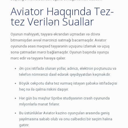
Aviator Haqqında Tez-
tez Verilən Suallar
Oyunun mahiyyəti, təyyarə ekrandan uçmadan və dövrə
bitməmişdən əvvəl mərcinizi satmağı bacarmaqdır. Aviator
oyununda əsas məqsəd təyyarənin uçuşunu izləmək və uçuş
sona çatmadan mərci bağlamaqdır. Oyunun başında oyunçu
mərc edir və təyyarə havaya qalxır.
Ən çox istifadə olunan yollar, adınızı, elektron poçtunuzu və
telefon nömrənizi daxil edərək qeydiyyatdan keçməkdir.
Böyük cekpotu daha tez vurmaq istəyən şəbəkə istifadəçisi
heç nə ilə qalma riskini daşıyır.
Hər gün bu məşhur Spribe studiyasının crash oyununda
milyonlarla manat fırlanır.
Bu üstünlüklər Aviator kazino oyunçuları arasında geniş
yayılmasına səbəb olub və onu cəlbedici bir seçim halına
gətirir.