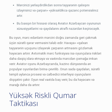
Mərcinizi yerləşdirdikdən sonra təyyarənin qalxışını
izləyirsiniz və çarpan» «yüksəldikcə qazanc potensialınız
artır.
Bu baxışın bir hissəsi olaraq Aviator Azərbaycan oyununun
xüsusiyyətlərini və qaydalarını ətraflı nəzərdən keçirəcəyik.
Bu oyun, mərc edənlərin mərcini doğru zamanda geri çəkmək
üçün sürətli qərar verməsini tələb edir. Havaya» «qalxan
təyyarənin uçuşunu izləyərək çarpanın artmasını gözləmək
həyəcanı artırır. Avtomatik mərc funksiyası isə oyunçulara riskləri
daha dəqiq idarə etməyə və vaxtında mərcdən çıxmağa imkan
verir. Aviator oyunu Azərbaycanda, kazino dünyasında ən
populyar oyunlardan birinə çevrilib. Onun sadə qaydaları, sürətli
templi əyləncə prosesi və cəlbedici interfeysi oyunçuların
diqqətini çəkir. Oyun real vaxtda baş verir, bu da həyəcanı və
marağı daha da artırır.
Yüksək Riskli Qumar
Taktikası