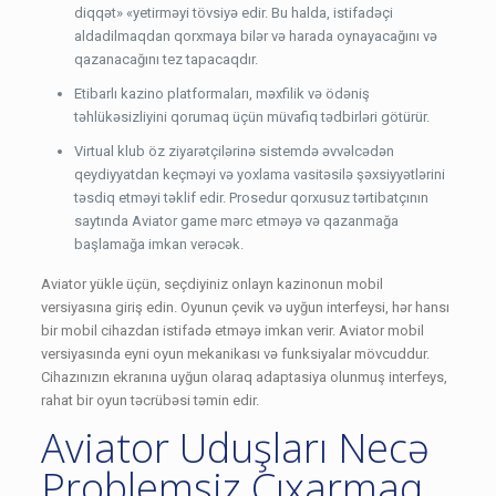
diqqət» «yetirməyi tövsiyə edir. Bu halda, istifadəçi
aldadilmaqdan qorxmaya bilər və harada oynayacağını və
qazanacağını tez tapacaqdır.
Etibarlı kazino platformaları, məxfilik və ödəniş
təhlükəsizliyini qorumaq üçün müvafiq tədbirləri götürür.
Virtual klub öz ziyarətçilərinə sistemdə əvvəlcədən
qeydiyyatdan keçməyi və yoxlama vasitəsilə şəxsiyyətlərini
təsdiq etməyi təklif edir. Prosedur qorxusuz tərtibatçının
saytında Aviator game mərc etməyə və qazanmağa
başlamağa imkan verəcək.
Aviator yükle üçün, seçdiyiniz onlayn kazinonun mobil
versiyasına giriş edin. Oyunun çevik və uyğun interfeysi, hər hansı
bir mobil cihazdan istifadə etməyə imkan verir. Aviator mobil
versiyasında eyni oyun mekanikası və funksiyalar mövcuddur.
Cihazınızın ekranına uyğun olaraq adaptasiya olunmuş interfeys,
rahat bir oyun təcrübəsi təmin edir.
Aviator Uduşları Necə
Problemsiz Çıxarmaq