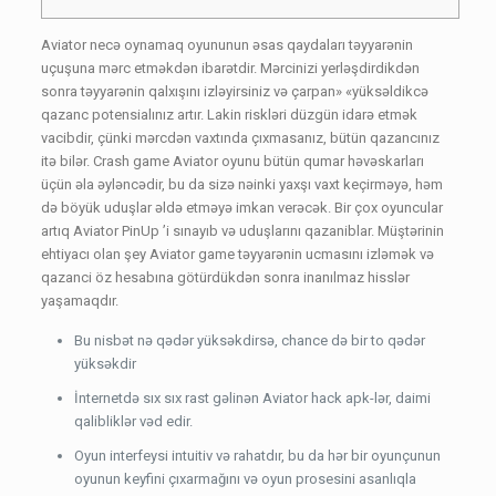
Aviator necə oynamaq oyununun əsas qaydaları təyyarənin
uçuşuna mərc etməkdən ibarətdir. Mərcinizi yerləşdirdikdən
sonra təyyarənin qalxışını izləyirsiniz və çarpan» «yüksəldikcə
qazanc potensialınız artır. Lakin riskləri düzgün idarə etmək
vacibdir, çünki mərcdən vaxtında çıxmasanız, bütün qazancınız
itə bilər. Crash game Aviator oyunu bütün qumar həvəskarları
üçün əla əyləncədir, bu da sizə nəinki yaxşı vaxt keçirməyə, həm
də böyük uduşlar əldə etməyə imkan verəcək. Bir çox oyuncular
artıq Aviator PinUp ’i sınayıb və uduşlarını qazaniblar. Müştərinin
ehtiyacı olan şey Aviator game təyyarənin ucmasını izləmək və
qazanci öz hesabına götürdükdən sonra inanılmaz hisslər
yaşamaqdır.
Bu nisbət nə qədər yüksəkdirsə, chance də bir to qədər
yüksəkdir
İnternetdə sıx sıx rast gəlinən Aviator hack apk-lər, daimi
qalibliklər vəd edir.
Oyun interfeysi intuitiv və rahatdır, bu da hər bir oyunçunun
oyunun keyfini çıxarmağını və oyun prosesini asanlıqla