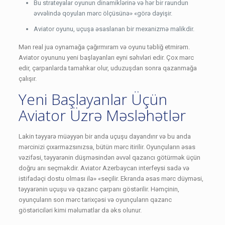
Bu strateyalar oyunun dinamiklərinə və hər bir raundun
əvvəlində qoyulan mərc ölçüsünə» «görə dəyişir.
Aviator oyunu, uçuşa əsaslanan bir mexanizmə malikdir.
Mən real jua oynamağa çağırmıram və oyunu təbliğ etmirəm.
Aviator oyununu yeni başlayanları eyni səhvləri edir. Çox mərc
edir, çarpanlarda tamahkar olur, uduzuşdan sonra qazanmağa
çalışır.
Yeni Başlayanlar Üçün
Aviator Üzrə Məsləhətlər
Lakin təyyarə müəyyən bir anda uçuşu dayandırır və bu anda
mərcinizi çıxarmazsınızsa, bütün mərc itirilir. Oyunçuların əsas
vəzifəsi, təyyarənin düşməsindən əvvəl qazancı götürmək üçün
doğru anı seçməkdir. Aviator Azerbaycan interfeysi sadə və
istifadəçi dostu olması ilə» «seçilir. Ekranda əsas mərc düyməsi,
təyyarənin uçuşu və qazanc çarpanı göstərilir. Həmçinin,
oyunçuların son mərc tarixçəsi və oyunçuların qazanc
göstəriciləri kimi məlumatlar da əks olunur.