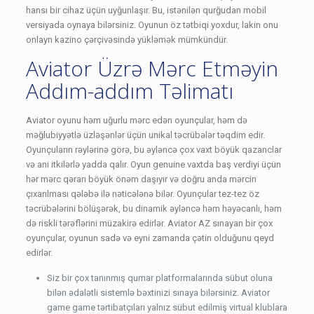
hansı bir cihaz üçün uyğunlaşır. Bu, istənilən qurğudan mobil
versiyada oynaya bilərsiniz. Oyunun öz tətbiqi yoxdur, lakin onu
onlayn kazino çərçivəsində yükləmək mümkündür.
Aviator Üzrə Mərc Etməyin
Addım-addım Təlimatı
Aviator oyunu həm uğurlu mərc edən oyunçular, həm də
məğlubiyyətlə üzləşənlər üçün unikal təcrübələr təqdim edir.
Oyunçuların rəylərinə görə, bu əyləncə çox vaxt böyük qazanclar
və ani itkilərlə yadda qalır. Oyun genuine vaxtda baş verdiyi üçün
hər mərc qərarı böyük önəm daşıyır və doğru anda mərcin
çıxarılması qələbə ilə nəticələnə bilər. Oyunçular tez-tez öz
təcrübələrini bölüşərək, bu dinamik əyləncə həm həyəcanlı, həm
də riskli tərəflərini müzakirə edirlər. Aviator AZ sınayan bir çox
oyunçular, oyunun sadə və eyni zamanda çətin olduğunu qeyd
edirlər.
Siz bir çox tanınmış qumar platformalarında sübut oluna
bilən ədalətli sistemlə bəxtinizi sınaya bilərsiniz. Aviator
game game tərtibatçıları yalnız sübut edilmiş virtual klublara