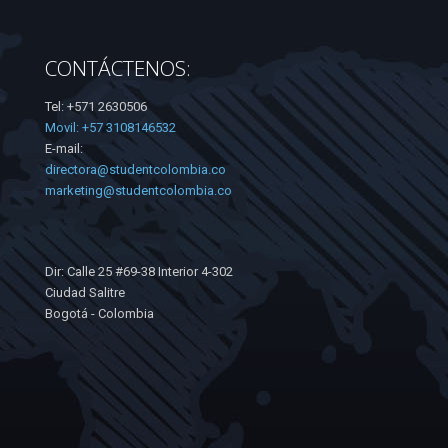
CONTÁCTENOS:
Tel: +571 2630506
Movil: +57 3108146532
E-mail:
directora@studentcolombia.co
marketing@studentcolombia.co
Dir: Calle 25 #69-38 Interior 4-302
Ciudad Salitre
Bogotá - Colombia