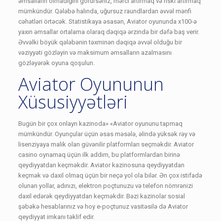
əmsalların olmadığını görürsəniz, mərci artırmaq və riski artırmaq
mümkündür. Qələbə halında, uğursuz raundlardan əvvəl mənfi
cəhətləri örtəcək. Statistikaya əsasən, Aviator oyununda x100-ə
yaxın əmsallar ortalama olaraq dəqiqə ərzində bir dəfə baş verir.
Əvvəlki böyük qələbənin təxminən dəqiqə əvvəl olduğu bir
vəziyyəti gözləyin və maksimum əmsalların azalmasını
gözləyərək oyuna qoşulun.
Aviator Oyununun
Xüsusiyyətləri
Bugün bir çox onlayn kazinoda» «Aviator oyununu tapmaq
mümkündür. Oyunçular üçün əsas məsələ, əlində yüksək rəy və
lisenziyaya malik olan güvənilir platformları seçməkdir. Aviator
casino oynamaq üçün ilk addım, bu platformlardan birinə
qeydiyyatdan keçməkdir. Aviator kazinosuna qeydiyyatdan
keçmək və daxil olmaq üçün bir neçə yol ola bilər. Ən çox istifadə
olunan yollar, adınızı, elektron poçtunuzu və telefon nömrənizi
daxil edərək qeydiyyatdan keçməkdir. Bəzi kazinolar sosial
şəbəkə hesablarınız və hoy e-poçtunuz vasitəsilə də Aviator
qeydiyyat imkanı təklif edir.