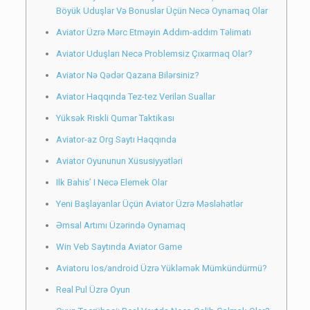
Böyük Uduşlar Və Bonuslar Üçün Necə Oynamaq Olar
Aviator Üzrə Mərc Etməyin Addım-addım Təlimatı
Aviator Uduşları Necə Problemsiz Çıxarmaq Olar?
Aviator Nə Qədər Qazana Bilərsiniz?
Aviator Haqqında Tez-tez Verilən Suallar
Yüksək Riskli Qumar Taktikası
Aviator-az Org Saytı Haqqında
Aviator Oyununun Xüsusiyyətləri
Ilk Bahis’ I Necə Elemek Olar
Yeni Başlayanlar Üçün Aviator Üzrə Məsləhətlər
Əmsal Artımı Üzərində Oynamaq
Win Veb Saytında Aviator Game
Aviatoru Ios/android Üzrə Yükləmək Mümkündürmü?
Real Pul Üzrə Oyun