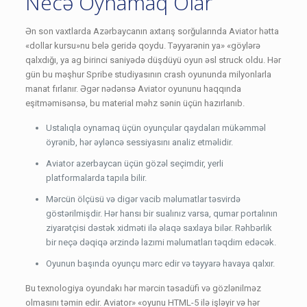
Necə Oynamaq Olar
Ən son vaxtlarda Azərbaycanın axtarış sorğularında Aviator hətta
«dollar kursu»nu belə geridə qoydu. Təyyarənin ya» «göylərə
qalxdığı, ya ag birinci saniyədə düşdüyü oyun əsl struck oldu. Hər
gün bu məşhur Spribe studiyasının crash oyununda milyonlarla
manat fırlanır. Əgər nədənsə Aviator oyununu haqqında
eşitməmisənsə, bu material məhz sənin üçün hazırlanıb.
Ustalıqla oynamaq üçün oyunçular qaydaları mükəmməl
öyrənib, hər əyləncə sessiyasını analiz etməlidir.
Aviator azerbaycan üçün gözəl seçimdir, yerli
platformalarda tapıla bilir.
Mərcün ölçüsü və digər vacib məlumatlar təsvirdə
göstərilmişdir. Hər hansı bir sualınız varsa, qumar portalının
ziyarətçisi dəstək xidməti ilə əlaqə saxlaya bilər. Rəhbərlik
bir neçə dəqiqə ərzində lazımi məlumatları təqdim edəcək.
Oyunun başında oyunçu mərc edir və təyyarə havaya qalxır.
Bu texnologiya oyundakı hər mərcin təsadüfi və gözlənilməz
olmasını təmin edir. Aviator» «oyunu HTML-5 ilə işləyir və hər