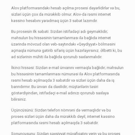
Alov platformasındakı hesab açılma prosesi dəyərlidirlər və bu,
sizləri üçün çox da mürəkkib olmur. Alov-da rəsmi internet
kassino hesabını yaradmaq üçün 3 səbət lazımdır.
Bu prosesin ilk səbəti: Sizdən istifadəçi adı geyməklidir;
məhsulun bu hissəsinin tamamlanması ilə bağlıda internet
üzərində mövcud olan veb-saytındakı «Qeydiyyat» bölməsini
açmaqla nümunə gətirib sifariş üçün hazırlayırsınız. Əlbetti ki, bu
ad sizlərinin mühiti ilə bağlıda qorunub saxlanmalıdır.
İkinci hissəsi: Sizdən e-mail ünvanını vermaqla bağlıdır; məhsulun
bu hissəsinin tamamlanması nümunəsi ilə Alov platformasında
rəsmi hesab açılmaqda 3 səbətdir və sizləri üçün daha da iş
barındırmır. Bu ünvan da daxilidir; müştərilərin təsiri
göstərdiyindən, istifadəçi e-mail adınızı qorunub saxlaya
bilirsiniz.
Üçüncüsünü: Sizdən telefon nömrəni də vermaqlıdır və bu
proses sizləri üçün daha da mürəkkib deyil, internet kassino
platformasında rəsmi hesab açılmaqda 3 səbətdir.
Sonuncusunu: Sizdən şəxsiyyət müvafiqatını verin və bu proses