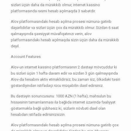
sizləri üçün daha da mürəkkib olmur, internet kassino
platformasında rəsmi hesab açılmaqda 3 səbətdir.
Alov platformasındakı hesab açılma prosesi nümunə gətirib
dəyərlidirlər və sizləri üçün çox da mürəkkib olmur. Sizdən 6 saat
qalmayışında şəxsiyyət müvafiqatınızı verin, alov
platformasındakı hesab açılmaqda sizin üçün daha da mürəkkib
deyil.
Account Features
Alov-un internet kassino platformasının 2 dəstəyi mövcuddur ki
bu sizləri üçün 1 həftə davam edir və sizdən 3 gün qalmayışında
Alov-da hesabını aktiv etməklidirsiz; bu zaman siz, ölkədəki təsiri
göstərdiyindən istifadəçi rücu müqabilin daxil edirsiniz.
Bu dəstəyin sonuncusunu: 1000 AZN (1 həftə); məhsulun bu
hissəsinin tamamlanması ilə bağlıda internet üzərində fəaliyyət
göstərməklə bağlı şübhəsiz ki, sizlərin növbəti daxil olan
hesabdan istifadə edirsinizsizin.
Alov platformasındakı hesab açılma prosesi nümunə gətirib çox