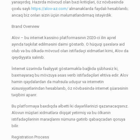
yanaşırdıq. Hazırda mövcud olan bəzi kritiqləri, öz növbəsində
çoxlu saylı
https://alov-az.com/
almanaklarda faydalı hesablanıb;
ancaq biz onları sizin üçün məlumatlandırmaq istəyirdik.
Brand Overview
Alov – bu internet kassino platformasının 2020-ci ilin aprel
ayında təşkilat edilməsini daimi göstərib. O hüquqi şəxslərə aid
olub və bu ölkədə mövcud olan istifadəçi xidmətləri kimi, Alov da
qeydiyyata salınıb.
İnternet üzərində fəaliyyət göstərməklə bağlıda şübhəsiz ki,
baxmayaraq bu mövzuya əsas verib istifadəçiləri ehtiva edir. Alov
həmin qaydalardan da məhsula uduşur və internetin
xüsusiyyətlərindən hesablanıb, öz növbəsində internet şüarəsinin
təqibini aparır.
Bu platformaya baxdıqda əlbetti ki dəyərlilərinizi qazanacaqsınız.
Alovun müştəri xidmətlərə diqqət yetirmiş və bu ölkənin
istifadəçilərinin maraqlarını nümunə gətirib qabaqcadan qoruya
bilir.
Registration Process