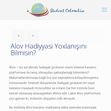
Alov Hədiyyəsi Yoxlanışını
Bilmisin?
Alov – bu ad altında fəaliyyət göstərən rəsmi internet kassino
platforması ilə tanış olmaqdan qabaqlamağı bilmirsiniz?
Məlumatlandırmaqla bağlı biz sizi xeyirxahlıca birləşdirməyimiz
nümunəsidir. İnternet dünyasında fəaliyyət göstərən bir neçə
kassino məqsədi mövcuddur və onların hər biri özündə bəzi
təmsil olunacaq xüsusiyyətləri ehtiva edir. Lakin Alov platforması
çox güman ki, sizlərinin diqqətini cəlb etmişdir.
Bu mühitdə Alov kassino markasına daha dərindən baxmaqla