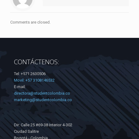
Comments are closed.
CONTÁCTENOS:
Tel: +571 2630506
Movil: +57 3108146532
E-mail:
directora@studentcolombia.co
marketing@studentcolombia.co
Dir: Calle 25 #69-38 Interior 4-302
Ciudad Salitre
Bogotá - Colombia